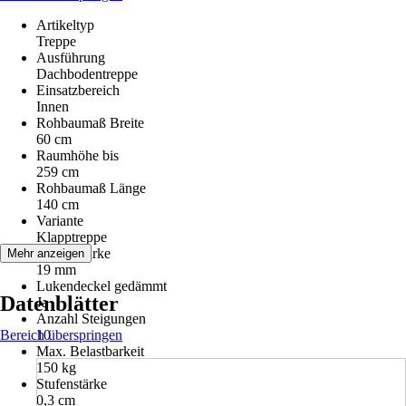
Artikeltyp
Treppe
Ausführung
Dachbodentreppe
Einsatzbereich
Innen
Rohbaumaß Breite
60 cm
Raumhöhe bis
259 cm
Rohbaumaß Länge
140 cm
Variante
Klapptreppe
Deckelstärke
Mehr anzeigen
19 mm
Lukendeckel gedämmt
Datenblätter
Ja
Anzahl Steigungen
Bereich überspringen
10
Max. Belastbarkeit
150 kg
Stufenstärke
0,3 cm