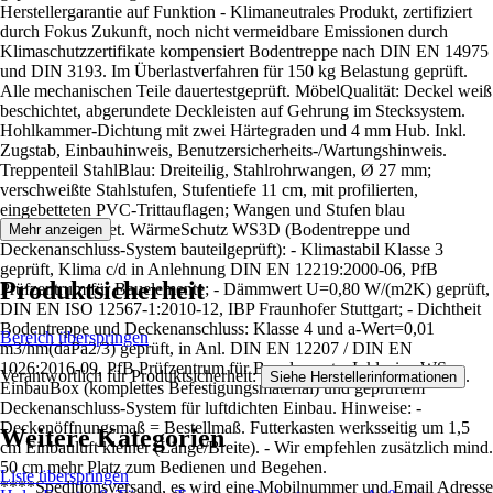
Herstellergarantie auf Funktion - Klimaneutrales Produkt, zertifiziert
durch Fokus Zukunft, noch nicht vermeidbare Emissionen durch
Klimaschutzzertifikate kompensiert Bodentreppe nach DIN EN 14975
und DIN 3193. Im Überlastverfahren für 150 kg Belastung geprüft.
Alle mechanischen Teile dauertestgeprüft. MöbelQualität: Deckel weiß
beschichtet, abgerundete Deckleisten auf Gehrung im Stecksystem.
Hohlkammer-Dichtung mit zwei Härtegraden und 4 mm Hub. Inkl.
Zugstab, Einbauhinweis, Benutzersicherheits-/Wartungshinweis.
Treppenteil StahlBlau: Dreiteilig, Stahlrohrwangen, Ø 27 mm;
verschweißte Stahlstufen, Stufentiefe 11 cm, mit profilierten,
eingebetteten PVC-Trittauflagen; Wangen und Stufen blau
pulverbeschichtet. WärmeSchutz WS3D (Bodentreppe und
Mehr anzeigen
Deckenanschluss-System bauteilgeprüft): - Klimastabil Klasse 3
geprüft, Klima c/d in Anlehnung DIN EN 12219:2000-06, PfB
Produktsicherheit
Prüfzentrum für Bauelemente; - Dämmwert U=0,80 W/(m2K) geprüft,
DIN EN ISO 12567-1:2010-12, IBP Fraunhofer Stuttgart; - Dichtheit
Bodentreppe und Deckenanschluss: Klasse 4 und a-Wert=0,01
Bereich überspringen
m3/hm(daPa2/3) geprüft, in Anl. DIN EN 12207 / DIN EN
1026:2016-09, PfB Prüfzentrum für Bauelemente. Inklusive WS-
Verantwortlich für Produktsicherheit:
.
Siehe Herstellerinformationen
EinbauBox (komplettes Befestigungsmaterial) und geprüftem
Deckenanschluss-System für luftdichten Einbau. Hinweise: -
Deckenöffnungsmaß = Bestellmaß. Futterkasten werksseitig um 1,5
Weitere Kategorien
cm Einbauluft kleiner (Länge/Breite). - Wir empfehlen zusätzlich mind.
50 cm mehr Platz zum Bedienen und Begehen.
Liste überspringen
****Speditionsversand, es wird eine Mobilnummer und Email Adresse