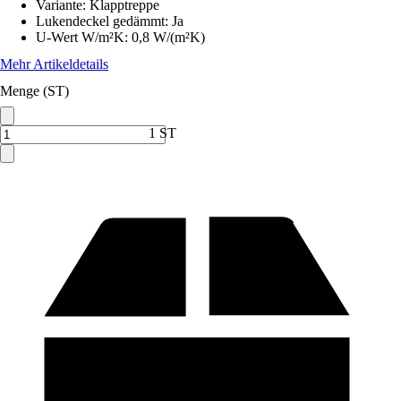
Variante
:
Klapptreppe
Lukendeckel gedämmt
:
Ja
U-Wert W/m²K
:
0,8 W/(m²K)
Mehr Artikeldetails
Menge (ST)
1 ST