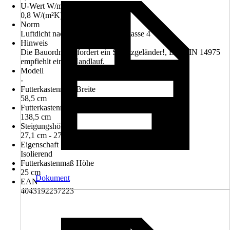
U-Wert W/m²K
0,8 W/(m²K)
Norm
Luftdicht nach DIN EN 12207 Klasse 4
Hinweis
Die Bauordnung fordert ein Schutzgeländer!, Die DIN 14975
empfiehlt einen Handlauf.
Modell
-
Futterkastenmaß Breite
58,5 cm
Futterkastenmaß Länge
138,5 cm
Steigungshöhe
27,1 cm - 27,1 cm
Eigenschaft
Isolierend
Futterkastenmaß Höhe
25 cm
Dokument
EAN
4043192257223