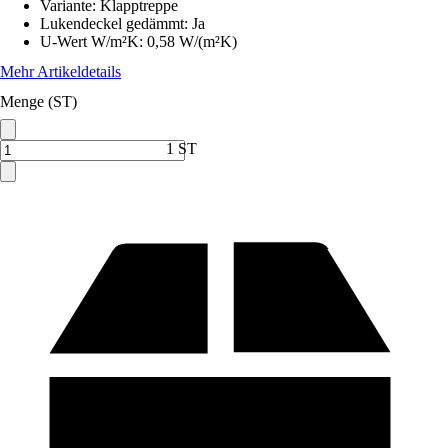
Variante
:
Klapptreppe
Lukendeckel gedämmt
:
Ja
U-Wert W/m²K
:
0,58 W/(m²K)
Mehr Artikeldetails
Menge (ST)
1 ST