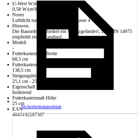
U-Wert W/m²K
0,58 W/(m²K)
Norm
Luftdicht nach DIN EN 12207 Klasse 4
Hinweis
Die Bauordnung fordert ein Schutzgeländer!, Die DIN 14975
empfiehlt einen Handlauf.
Modell
-
Futterkastenmaß Breite
68,5 cm
Futterkastenmaß Länge
138,5 cm
Steigungshöhe
25,1 cm - 25,1 cm
Eigenschaft
Isolierend
Futterkastenmaß Höhe
25 cm
Sicherheitsdatenblatt
EAN
4043192287367