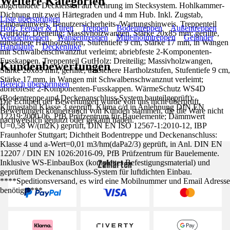
Weitere Kategorien
abgerundete Deckleisten auf Gehrung im Stecksystem. Hohlkammer-
Dichtung mit zwei Härtegraden und 4 mm Hub. Inkl. Zugstab,
Liste überspringen
Einbauhinweis, Benutzersicherheits-/Wartungshinweis. Treppenteil
Holz, Fenster & Türen
Treppen
Bodentreppen
Außentreppen
GutHolz: Dreiteilig; Massivholzwangen, Stärke 20x85 mm; gerillte,
Wendeltreppen
Wangentreppen
Mittelholmtreppen
Geländer
trittsichere Hartholzstufen, Stufentiefe 9 cm, Stärke 17 mm, in Wangen
Handläufe
Deckenluke
mit Schwalbenschwanznut verleimt; abriebfeste 2-Komponenten-
Fusskappen. Treppenteil GutHolz: Dreiteilig; Massivholzwangen,
Kundenbewertungen
Stärke 20x85 mm; gerillte, trittsichere Hartholzstufen, Stufentiefe 9 cm,
Stärke 17 mm, in Wangen mit Schwalbenschwanznut verleimt;
Bereich überspringen
abriebfeste 2-Komponenten-Fusskappen. WärmeSchutz WS4D
(Bodentreppe und Deckenanschluss-System bauteilgeprüft):
Die Echtheit der Bewertungen wurde von uns nicht überprüft.
Klimastabil Klasse 3 geprüft, Klima c/d in Anlehnung DIN EN
Bewertungen können auch von Kunden stammen, die die Ware nicht
12219:2000-06, PfB Prüfzentrum für Bauelemente; Dämmwert
nachweislich genutzt oder gekauft haben.
U=0,58 W/(m2K) geprüft, DIN EN ISO 12567-1:2010-12, IBP
Fraunhofer Stuttgart; Dichtheit Bodentreppe und Deckenanschluss:
Klasse 4 und a-Wert=0,01 m3/hm(daPa2/3) geprüft, in Anl. DIN EN
12207 / DIN EN 1026:2016-09, PfB Prüfzentrum für Bauelemente.
Zahlarten
Inklusive WS-EinbauBox (komplettes Befestigungsmaterial) und
geprüftem Deckenanschluss-System für luftdichten Einbau.
****Speditionsversand, es wird eine Mobilnummer und Email Adresse
benötigt****