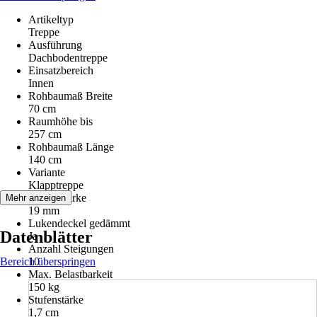
Artikeltyp
Treppe
Ausführung
Dachbodentreppe
Einsatzbereich
Innen
Rohbaumaß Breite
70 cm
Raumhöhe bis
257 cm
Rohbaumaß Länge
140 cm
Variante
Klapptreppe
Deckelstärke
Mehr anzeigen
19 mm
Lukendeckel gedämmt
Datenblätter
Ja
Anzahl Steigungen
Bereich überspringen
10
Max. Belastbarkeit
150 kg
Stufenstärke
1,7 cm