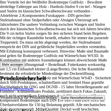
Ihre Vorteile bei der Wellhöfer Bodentreppe GutHolz: - Bewährte
dreiteilige Falttreppe aus Holz - Hartholz-Stufen 9 cm tief - Wangen
und Stufen im klassischen Schwalbenschwanz verbunden -
Abriebfeste 2-Komponenten-Fusskappen - DIN-gerechter
Stufenabstand ohne Stolperfallen oder Absägen Überzeugt seit
Jahrzehnten Die saubere Verbindung zwischen Wangen und Stufen
durch den klassischen Schwalbenschwanz hat sich seit Jahren bewährt.
Die 9 cm tiefen Stufen sorgen für den sicheren Stand beim Begehen.
Mit der richtigen Raumhöhe bestellt, erhalten Sie immer das passende
Treppenteil. Da muss nichts abgesägt werden, der Stufenabstand
entspricht der DIN und gefährliche Stoplerfallen werden vermieden.
Mit Erfahrung konsequent verbessert. Hinweise: Maße sind Baumaße
und gelten für Bodentreppe GutHolz mit WärmeSchutz WS3D. In
Kombination mit anderen Ausstattungen können abweichende Maße
gelten. Deckenöffnungsmaß = Bestellmaß. Futterkasten werksseitig
Mehr anzeigen
um 1,5 cm Einbauluft kleiner (Länge/Breite). Die lichte Raumhöhe
bestimmt die erforderliche Mindestlänge der Deckenöffnung.
Produktsicherheit
Wellhöfer Bodentreppe GutHolz mit WärmeSchutz WS4D - Sicherheit
durch SHI-Produktpass, schadstoffarm und Sentinel Haus geprüfte
Nachhaltigkeit für QNG und DGNB - 15 Jahre Herstellergarantie auf
Bereich überspringen
Funktion - Klimaneutrales Produkt, zertifiziert durch Fokus Zukunft,
noch nicht vermeidbare Emissionen durch Klimaschutzzertifikate
Verantwortlich für Produktsicherheit:
.
Siehe Herstellerinformationen
kompensiert Bodentreppe nach DIN EN 14975 und DIN 3193. Im
Überlastverfahren für 150 kg Belastung geprüft. Alle mechanischen
Teile dauertestgeprüft. MöbelQualität: Deckel weiß beschichtet,