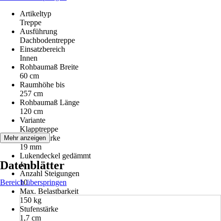
Artikeltyp
Treppe
Ausführung
Dachbodentreppe
Einsatzbereich
Innen
Rohbaumaß Breite
60 cm
Raumhöhe bis
257 cm
Rohbaumaß Länge
120 cm
Variante
Klapptreppe
Deckelstärke
Mehr anzeigen
19 mm
Lukendeckel gedämmt
Datenblätter
Ja
Anzahl Steigungen
Bereich überspringen
10
Max. Belastbarkeit
150 kg
Stufenstärke
1,7 cm