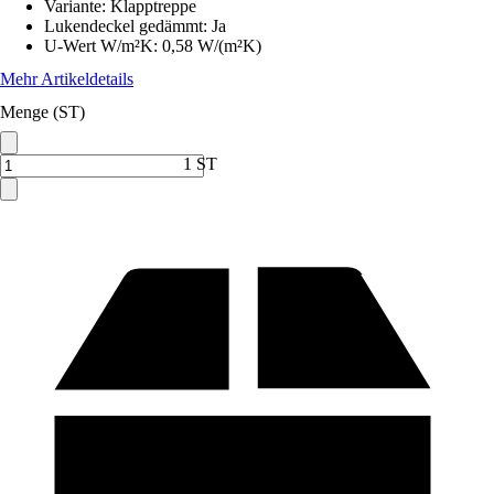
Variante
:
Klapptreppe
Lukendeckel gedämmt
:
Ja
U-Wert W/m²K
:
0,58 W/(m²K)
Mehr Artikeldetails
Menge (ST)
1 ST