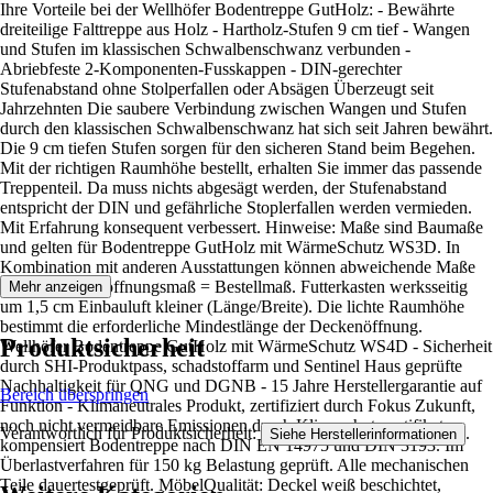
Ihre Vorteile bei der Wellhöfer Bodentreppe GutHolz: - Bewährte
dreiteilige Falttreppe aus Holz - Hartholz-Stufen 9 cm tief - Wangen
und Stufen im klassischen Schwalbenschwanz verbunden -
Abriebfeste 2-Komponenten-Fusskappen - DIN-gerechter
Stufenabstand ohne Stolperfallen oder Absägen Überzeugt seit
Jahrzehnten Die saubere Verbindung zwischen Wangen und Stufen
durch den klassischen Schwalbenschwanz hat sich seit Jahren bewährt.
Die 9 cm tiefen Stufen sorgen für den sicheren Stand beim Begehen.
Mit der richtigen Raumhöhe bestellt, erhalten Sie immer das passende
Treppenteil. Da muss nichts abgesägt werden, der Stufenabstand
entspricht der DIN und gefährliche Stoplerfallen werden vermieden.
Mit Erfahrung konsequent verbessert. Hinweise: Maße sind Baumaße
und gelten für Bodentreppe GutHolz mit WärmeSchutz WS3D. In
Kombination mit anderen Ausstattungen können abweichende Maße
gelten. Deckenöffnungsmaß = Bestellmaß. Futterkasten werksseitig
Mehr anzeigen
um 1,5 cm Einbauluft kleiner (Länge/Breite). Die lichte Raumhöhe
bestimmt die erforderliche Mindestlänge der Deckenöffnung.
Produktsicherheit
Wellhöfer Bodentreppe GutHolz mit WärmeSchutz WS4D - Sicherheit
durch SHI-Produktpass, schadstoffarm und Sentinel Haus geprüfte
Nachhaltigkeit für QNG und DGNB - 15 Jahre Herstellergarantie auf
Bereich überspringen
Funktion - Klimaneutrales Produkt, zertifiziert durch Fokus Zukunft,
noch nicht vermeidbare Emissionen durch Klimaschutzzertifikate
Verantwortlich für Produktsicherheit:
.
Siehe Herstellerinformationen
kompensiert Bodentreppe nach DIN EN 14975 und DIN 3193. Im
Überlastverfahren für 150 kg Belastung geprüft. Alle mechanischen
Teile dauertestgeprüft. MöbelQualität: Deckel weiß beschichtet,