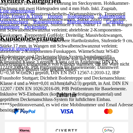
Weitere Kategorien
abgerundete Deckleisten auf Gehrung im Stecksystem. Hohlkammer-
Dichtung mit zwei Härtegraden und 4 mm Hub. Inkl. Zugstab,
Liste überspringen
Einbauhinweis, Benutzersicherheits-/Wartungshinweis. Treppenteil
Holz, Fenster & Türen
Treppen
Bodentreppen
Außentreppen
GutHolz: Dreiteilig; Massivholzwangen, Stärke 20x85 mm; gerillte,
Wendeltreppen
Wangentreppen
Mittelholmtreppen
Geländer
trittsichere Hartholzstufen, Stufentiefe 9 cm, Stärke 17 mm, in Wangen
Handläufe
Deckenluke
mit Schwalbenschwanznut verleimt; abriebfeste 2-Komponenten-
Fusskappen. Treppenteil GutHolz: Dreiteilig; Massivholzwangen,
Kundenbewertungen
Stärke 20x85 mm; gerillte, trittsichere Hartholzstufen, Stufentiefe 9 cm,
Stärke 17 mm, in Wangen mit Schwalbenschwanznut verleimt;
Bereich überspringen
abriebfeste 2-Komponenten-Fusskappen. WärmeSchutz WS4D
(Bodentreppe und Deckenanschluss-System bauteilgeprüft):
Die Echtheit der Bewertungen wurde von uns nicht überprüft.
Klimastabil Klasse 3 geprüft, Klima c/d in Anlehnung DIN EN
Bewertungen können auch von Kunden stammen, die die Ware nicht
12219:2000-06, PfB Prüfzentrum für Bauelemente; Dämmwert
nachweislich genutzt oder gekauft haben.
U=0,58 W/(m2K) geprüft, DIN EN ISO 12567-1:2010-12, IBP
Fraunhofer Stuttgart; Dichtheit Bodentreppe und Deckenanschluss:
Klasse 4 und a-Wert=0,01 m3/hm(daPa2/3) geprüft, in Anl. DIN EN
12207 / DIN EN 1026:2016-09, PfB Prüfzentrum für Bauelemente.
Zahlarten
Inklusive WS-EinbauBox (komplettes Befestigungsmaterial) und
geprüftem Deckenanschluss-System für luftdichten Einbau.
****Speditionsversand, es wird eine Mobilnummer und Email Adresse
benötigt****