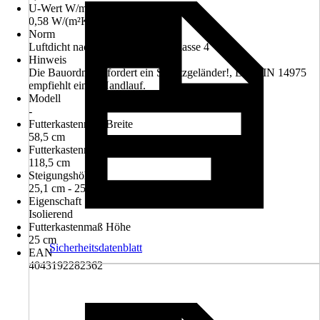
U-Wert W/m²K
0,58 W/(m²K)
Norm
Luftdicht nach DIN EN 12207 Klasse 4
Hinweis
Die Bauordnung fordert ein Schutzgeländer!, Die DIN 14975
empfiehlt einen Handlauf.
Modell
-
Futterkastenmaß Breite
58,5 cm
Futterkastenmaß Länge
118,5 cm
Steigungshöhe
25,1 cm - 25,1 cm
Eigenschaft
Isolierend
Futterkastenmaß Höhe
25 cm
Sicherheitsdatenblatt
EAN
4043192282362