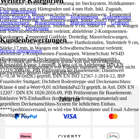
Weitere Kategorien
abgerundete Deckleisten auf Gehrung im Stecksystem. Hohlkammer-
Dichtung mit zwei Härtegraden und 4 mm Hub. Inkl. Zugstab,
Liste überspringen
Einbauhinweis, Benutzersicherheits-/Wartungshinweis. Treppenteil
Holz, Fenster & Türen
Treppen
Bodentreppen
Außentreppen
GutHolz: Dreiteilig; Massivholzwangen, Stärke 20x85 mm; gerillte,
Wendeltreppen
Wangentreppen
Mittelholmtreppen
Geländer
trittsichere Hartholzstufen, Stufentiefe 9 cm, Stärke 17 mm, in Wangen
Handläufe
Deckenluke
mit Schwalbenschwanznut verleimt; abriebfeste 2-Komponenten-
Fusskappen. Treppenteil GutHolz: Dreiteilig; Massivholzwangen,
Kundenbewertungen
Stärke 20x85 mm; gerillte, trittsichere Hartholzstufen, Stufentiefe 9 cm,
Stärke 17 mm, in Wangen mit Schwalbenschwanznut verleimt;
Bereich überspringen
abriebfeste 2-Komponenten-Fusskappen. WärmeSchutz WS4D
(Bodentreppe und Deckenanschluss-System bauteilgeprüft):
Die Echtheit der Bewertungen wurde von uns nicht überprüft.
Klimastabil Klasse 3 geprüft, Klima c/d in Anlehnung DIN EN
Bewertungen können auch von Kunden stammen, die die Ware nicht
12219:2000-06, PfB Prüfzentrum für Bauelemente; Dämmwert
nachweislich genutzt oder gekauft haben.
U=0,58 W/(m2K) geprüft, DIN EN ISO 12567-1:2010-12, IBP
Fraunhofer Stuttgart; Dichtheit Bodentreppe und Deckenanschluss:
Klasse 4 und a-Wert=0,01 m3/hm(daPa2/3) geprüft, in Anl. DIN EN
12207 / DIN EN 1026:2016-09, PfB Prüfzentrum für Bauelemente.
Zahlarten
Inklusive WS-EinbauBox (komplettes Befestigungsmaterial) und
geprüftem Deckenanschluss-System für luftdichten Einbau.
****Speditionsversand, es wird eine Mobilnummer und Email Adresse
benötigt****