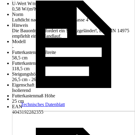
U-Wert W/m²K
0,58 W/(m²K)
Norm
Luftdicht nach DIN EN 12207 Klasse 4
Hinweis
Die Bauordnung fordert ein Schutzgeländer!, Die DIN 14975
empfiehlt einen Handlauf.
Modell
-
Futterkastenmaß Breite
58,5 cm
Futterkastenmaß Länge
118,5 cm
Steigungshöhe
26,5 cm - 26,5 cm
Eigenschaft
Isolierend
Futterkastenmaß Höhe
25 cm
Technisches Datenblatt
EAN
4043192282355