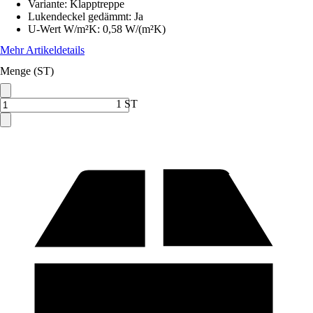
Variante
:
Klapptreppe
Lukendeckel gedämmt
:
Ja
U-Wert W/m²K
:
0,58 W/(m²K)
Mehr Artikeldetails
Menge (ST)
1 ST