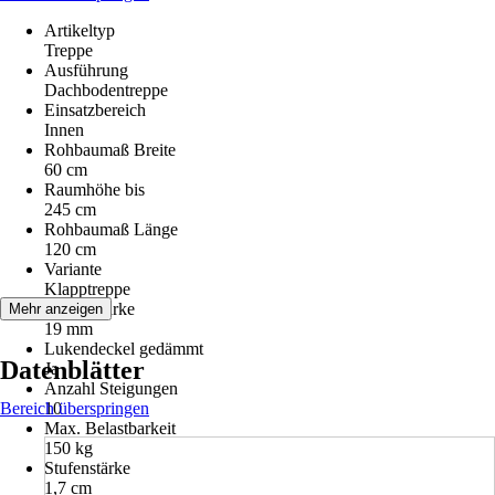
Artikeltyp
Treppe
Ausführung
Dachbodentreppe
Einsatzbereich
Innen
Rohbaumaß Breite
60 cm
Raumhöhe bis
245 cm
Rohbaumaß Länge
120 cm
Variante
Klapptreppe
Deckelstärke
Mehr anzeigen
19 mm
Lukendeckel gedämmt
Datenblätter
Ja
Anzahl Steigungen
Bereich überspringen
10
Max. Belastbarkeit
150 kg
Stufenstärke
1,7 cm