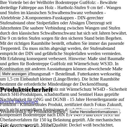
Ihre Vorteile bei der Wellhöfer Bodentreppe GutHolz: - Bewährte
dreiteilige Falttreppe aus Holz - Hartholz-Stufen 9 cm tief - Wangen
und Stufen im klassischen Schwalbenschwanz verbunden -
Abriebfeste 2-Komponenten-Fusskappen - DIN-gerechter
Stufenabstand ohne Stolperfallen oder Absägen Überzeugt seit
Jahrzehnten Die saubere Verbindung zwischen Wangen und Stufen
durch den klassischen Schwalbenschwanz hat sich seit Jahren bewährt.
Die 9 cm tiefen Stufen sorgen für den sicheren Stand beim Begehen.
Mit der richtigen Raumhöhe bestellt, erhalten Sie immer das passende
Treppenteil. Da muss nichts abgesägt werden, der Stufenabstand
entspricht der DIN und gefährliche Stoplerfallen werden vermieden.
Mit Erfahrung konsequent verbessert. Hinweise: Maße sind Baumaße
und gelten für Bodentreppe GutHolz mit WärmeSchutz WS3D. In
Kombination mit anderen Ausstattungen können abweichende Maße
gelten. Deckenöffnungsmaß = Bestellmaß. Futterkasten werksseitig
Mehr anzeigen
um 1,5 cm Einbauluft kleiner (Länge/Breite). Die lichte Raumhöhe
bestimmt die erforderliche Mindestlänge der Deckenöffnung.
Produktsicherheit
Wellhöfer Bodentreppe GutHolz mit WärmeSchutz WS4D - Sicherheit
durch SHI-Produktpass, schadstoffarm und Sentinel Haus geprüfte
Nachhaltigkeit für QNG und DGNB - 15 Jahre Herstellergarantie auf
Bereich überspringen
Funktion - Klimaneutrales Produkt, zertifiziert durch Fokus Zukunft,
noch nicht vermeidbare Emissionen durch Klimaschutzzertifikate
Verantwortlich für Produktsicherheit:
.
Siehe Herstellerinformationen
kompensiert Bodentreppe nach DIN EN 14975 und DIN 3193. Im
Überlastverfahren für 150 kg Belastung geprüft. Alle mechanischen
Teile dauertestgeprüft. MöbelQualität: Deckel weiß beschichtet,