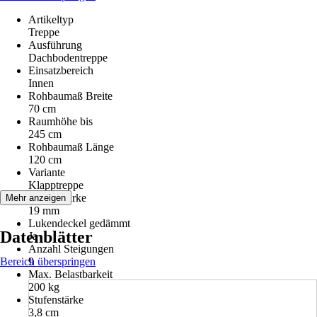
Artikeltyp
Treppe
Ausführung
Dachbodentreppe
Einsatzbereich
Innen
Rohbaumaß Breite
70 cm
Raumhöhe bis
245 cm
Rohbaumaß Länge
120 cm
Variante
Klapptreppe
Deckelstärke
Mehr anzeigen
19 mm
Lukendeckel gedämmt
Datenblätter
Ja
Anzahl Steigungen
Bereich überspringen
9
Max. Belastbarkeit
200 kg
Stufenstärke
3,8 cm