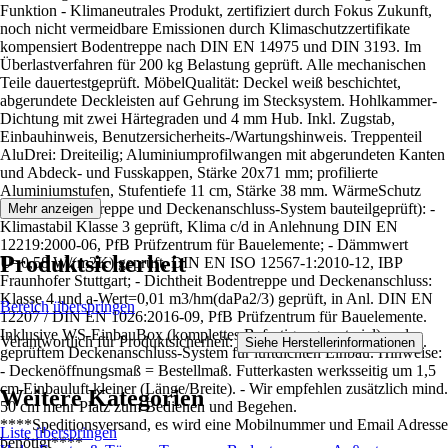
Funktion - Klimaneutrales Produkt, zertifiziert durch Fokus Zukunft,
noch nicht vermeidbare Emissionen durch Klimaschutzzertifikate
kompensiert Bodentreppe nach DIN EN 14975 und DIN 3193. Im
Überlastverfahren für 200 kg Belastung geprüft. Alle mechanischen
Teile dauertestgeprüft. MöbelQualität: Deckel weiß beschichtet,
abgerundete Deckleisten auf Gehrung im Stecksystem. Hohlkammer-
Dichtung mit zwei Härtegraden und 4 mm Hub. Inkl. Zugstab,
Einbauhinweis, Benutzersicherheits-/Wartungshinweis. Treppenteil
AluDrei: Dreiteilig; Aluminiumprofilwangen mit abgerundeten Kanten
und Abdeck- und Fusskappen, Stärke 20x71 mm; profilierte
Aluminiumstufen, Stufentiefe 11 cm, Stärke 38 mm. WärmeSchutz
WS4D (Bodentreppe und Deckenanschluss-System bauteilgeprüft): -
Mehr anzeigen
Klimastabil Klasse 3 geprüft, Klima c/d in Anlehnung DIN EN
12219:2000-06, PfB Prüfzentrum für Bauelemente; - Dämmwert
Produktsicherheit
U=0,58 W/(m2K) geprüft, DIN EN ISO 12567-1:2010-12, IBP
Fraunhofer Stuttgart; - Dichtheit Bodentreppe und Deckenanschluss:
Klasse 4 und a-Wert=0,01 m3/hm(daPa2/3) geprüft, in Anl. DIN EN
Bereich überspringen
12207 / DIN EN 1026:2016-09, PfB Prüfzentrum für Bauelemente.
Inklusive WS-EinbauBox (komplettes Befestigungsmaterial) und
Verantwortlich für Produktsicherheit:
.
Siehe Herstellerinformationen
geprüftem Deckenanschluss-System für luftdichten Einbau. Hinweise:
- Deckenöffnungsmaß = Bestellmaß. Futterkasten werksseitig um 1,5
cm Einbauluft kleiner (Länge/Breite). - Wir empfehlen zusätzlich mind.
Weitere Kategorien
50 cm mehr Platz zum Bedienen und Begehen.
****Speditionsversand, es wird eine Mobilnummer und Email Adresse
Liste überspringen
benötigt****