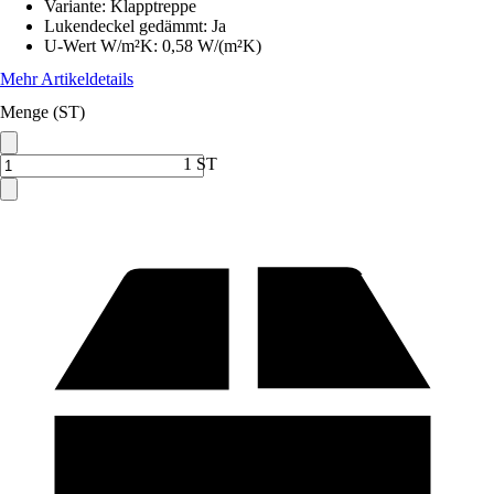
Variante
:
Klapptreppe
Lukendeckel gedämmt
:
Ja
U-Wert W/m²K
:
0,58 W/(m²K)
Mehr Artikeldetails
Menge (ST)
1 ST