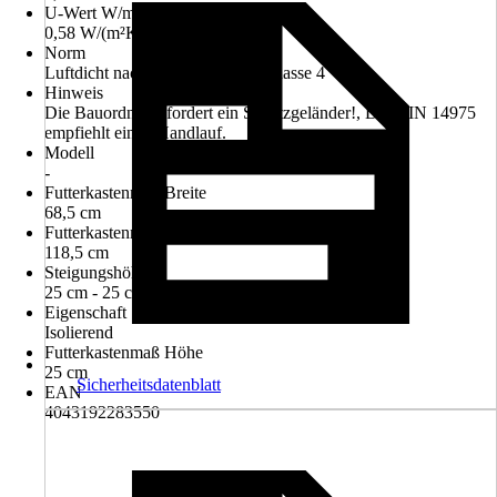
U-Wert W/m²K
0,58 W/(m²K)
Norm
Luftdicht nach DIN EN 12207 Klasse 4
Hinweis
Die Bauordnung fordert ein Schutzgeländer!, Die DIN 14975
empfiehlt einen Handlauf.
Modell
-
Futterkastenmaß Breite
68,5 cm
Futterkastenmaß Länge
118,5 cm
Steigungshöhe
25 cm - 25 cm
Eigenschaft
Isolierend
Futterkastenmaß Höhe
25 cm
Sicherheitsdatenblatt
EAN
4043192283550