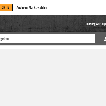
RICHTIG
Anderen Markt wählen
Sendungsverfolg