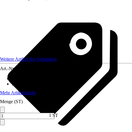
Weitere Artikel des Verkäufers
Art.-Nr.
12590563
Grundfarbe
:
Grün
Material
:
Metall
Mehr Artikeldetails
Menge (ST)
1 ST