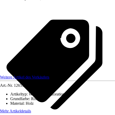
Weitere Artikel des Verkäufers
Art.-Nr.
12653012
Artikeltyp
:
Weihnachtsdekoration
Grundfarbe
:
Rot
Material
:
Holz
Mehr Artikeldetails