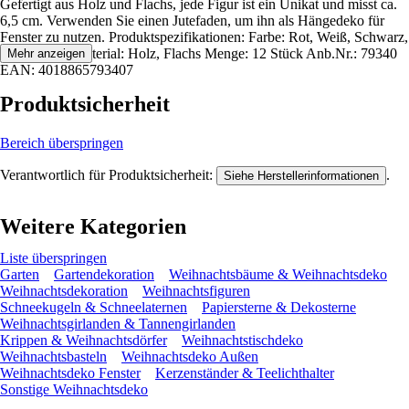
Gefertigt aus Holz und Flachs, jede Figur ist ein Unikat und misst ca.
6,5 cm. Verwenden Sie einen Jutefaden, um ihn als Hängedeko für
Fenster zu nutzen. Produktspezifikationen: Farbe: Rot, Weiß, Schwarz,
Naturfarben Material: Holz, Flachs Menge: 12 Stück Anb.Nr.: 79340
Mehr anzeigen
EAN: 4018865793407
Produktsicherheit
Bereich überspringen
Verantwortlich für Produktsicherheit:
.
Siehe Herstellerinformationen
Weitere Kategorien
Liste überspringen
Garten
Gartendekoration
Weihnachtsbäume & Weihnachtsdeko
Weihnachtsdekoration
Weihnachtsfiguren
Schneekugeln & Schneelaternen
Papiersterne & Dekosterne
Weihnachtsgirlanden & Tannengirlanden
Krippen & Weihnachtsdörfer
Weihnachtstischdeko
Weihnachtsbasteln
Weihnachtsdeko Außen
Weihnachtsdeko Fenster
Kerzenständer & Teelichthalter
Sonstige Weihnachtsdeko