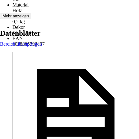
Material
Holz
Gewicht
Mehr anzeigen
0,2 kg
Dekor
Datenblätter
Klassisch
EAN
Bereich überspringen
4018865793407