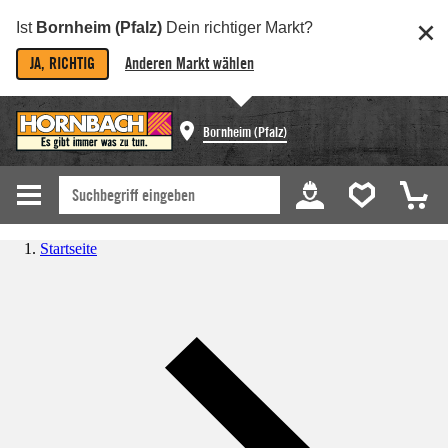
Ist
Bornheim (Pfalz)
Dein richtiger Markt?
JA, RICHTIG
Anderen Markt wählen
Bornheim (Pfalz)
Startseite