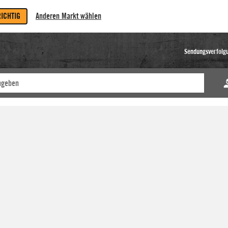
RICHTIG
Anderen Markt wählen
Sendungsverfolg