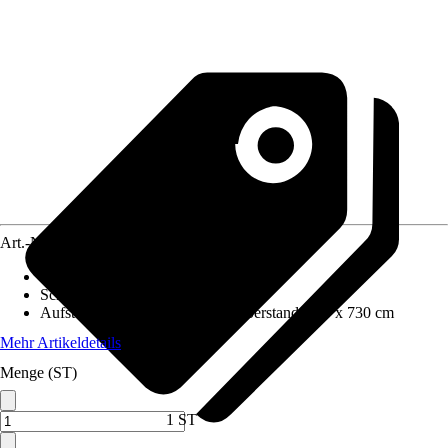
Art.-Nr.
10208084
Wandstärke
:
0,35 mm
Schneelast
:
0,5 kN/m²
Aufstellmaße B x T ohne Dachüberstand
:
680 x 730 cm
Mehr Artikeldetails
Menge (ST)
1 ST