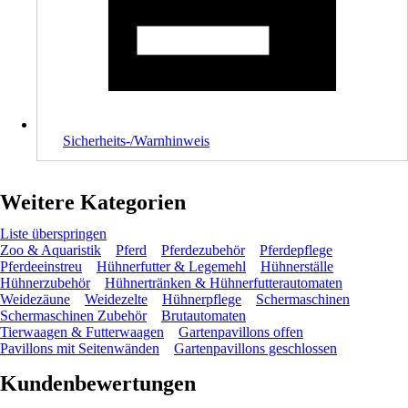
Sicherheits-/Warnhinweis
Weitere Kategorien
Liste überspringen
Zoo & Aquaristik
Pferd
Pferdezubehör
Pferdepflege
Pferdeeinstreu
Hühnerfutter & Legemehl
Hühnerställe
Hühnerzubehör
Hühnertränken & Hühnerfutterautomaten
Weidezäune
Weidezelte
Hühnerpflege
Schermaschinen
Schermaschinen Zubehör
Brutautomaten
Tierwaagen & Futterwaagen
Gartenpavillons offen
Pavillons mit Seitenwänden
Gartenpavillons geschlossen
Kundenbewertungen