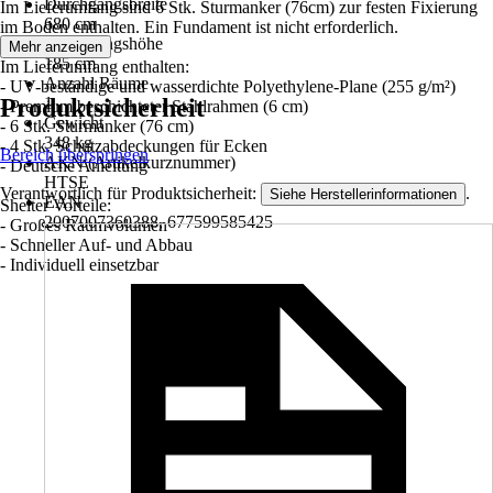
Durchgangsbreite
Im Lieferumfang sind 6 Stk. Sturmanker (76cm) zur festen Fixierung
680 cm
im Boden enthalten. Ein Fundament ist nicht erforderlich.
Durchgangshöhe
Mehr anzeigen
185 cm
Im Lieferumfang enthalten:
Anzahl Räume
- UV-beständige und wasserdichte Polyethylene-Plane (255 g/m²)
Produktsicherheit
1
- Premium beschichteter Stahlrahmen (6 cm)
Gewicht
- 6 Stk. Sturmanker (76 cm)
348 kg
- 4 Stk. Schutzabdeckungen für Ecken
Bereich überspringen
AKN (Artikelkurznummer)
- Deutsche Anleitung
HTSE
Verantwortlich für Produktsicherheit:
.
Siehe Herstellerinformationen
EAN
Shelter Vorteile:
2007007360388, 677599585425
- Großes Raumvolumen
- Schneller Auf- und Abbau
- Individuell einsetzbar