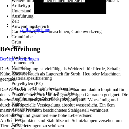
Weitere Informationen entnehmen Sie bitte dem Datenblatt.
Artikeltyp
Unterstand
Ausführung
Zelt
Anwendungsbereich
Aufbauanleitung
Gartenmöbel, Gartenmaschinen, Gartenwerkzeug
Grundfarbe
Grün
Serie
Beschreibung
-
Dachform
Bereich überspringen
Tonnendach
Material
Diese Unterbringung ist vielfältig als Weidezelt für Pferde, Schafe,
Kunststoff
Kühe, Esel aber auch als Lagerzelt für Stroh, Heu oder Maschinen
Materialspezifizierung
geeignet.
Polyethylen (PE)
Oberfläche/Oberflächenbehandlung
Das Weidezelt ist schnell auf- und abbaubar und dadurch optimal für
Pulverbeschichtet, UV - Beschichtet
den saisonalen aber auch für den ganzjährigen Gebrauch geeignet. Die
Ausführung der Oberflächenbehandlung
hochwertige Polyethylene-Plane (255g/m²) ist UV-beständig und
Keine
durch eine spezielle Versiegelung absolut wasserdicht. Ein 6cm
Anzahl Fenster
massives und Premium beschichtetes Stahlgestell verhindert
Keine
Rostbildung und garantiert eine hohe Lebensdauer.
Türart
An den Eckpunkten sind Stahlfüße mit Schutzkappen versehen um
Keine
Tiere vor Verletzungen zu schützen.