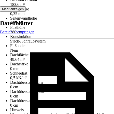
183,6 m³
Wandstärke
Mehr anzeigen
0,35 mm
Seitenwandhöhe
Datenblätter
185 cm
Firsthöhe
Bereich überspringen
380 cm
Konstruktion
Steck-/Schraubsystem
Fußboden
Nein
Dachfläche
49,64 m²
Dachstärke
0 mm
Schneelast
0,5 kN/m²
Dachüberstand vorn
0 cm
Dachüberstand seitlich
0 cm
Dachüberstand hinten
0 cm
Hinweis