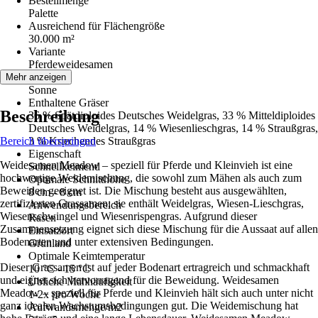
Bestellmenge
Palette
Ausreichend für Flächengröße
30.000 m²
Variante
Pferdeweidesamen
Standort
Mehr anzeigen
Sonne
Enthaltene Gräser
Beschreibung
36 % Spätdiploides Deutsches Weidelgras, 33 % Mitteldiploides
Deutsches Weidelgras, 14 % Wiesenlieschgras, 14 % Straußgras,
Bereich überspringen
3 % Kriechendes Straußgras
Eigenschaft
Weidesamen Meadow – speziell für Pferde und Kleinvieh ist eine
Schnellkeimend
hochwertige Weidemischung, die sowohl zum Mähen als auch zum
Optimale Schnitthöhe
Beweiden geeignet ist. Die Mischung besteht aus ausgewählten,
8 cm - 8 cm
zertifizierten Grassamen; sie enthält Weidelgras, Wiesen-Lieschgras,
Anwendungsbereich
Wiesenschwingel und Wiesenrispengras. Aufgrund dieser
Rasen
Zusammensetzung eignet sich diese Mischung für die Aussaat auf allen
Einsatzort
Bodenarten und unter extensiven Bedingungen.
Grünland
Optimale Keimtemperatur
Dieser Grassamen ist auf jeder Bodenart ertragreich und schmackhaft
10 °C - 15 °C
und eignet sich hervorragend für die Beweidung. Weidesamen
Übliche Mähhäufigkeit
Meadow – speziell für Pferde und Kleinvieh hält sich auch unter nicht
1-2x pro Woche
ganz idealen Wachstumsbedingungen gut. Die Weidemischung hat
Aufwandsmenge/m2