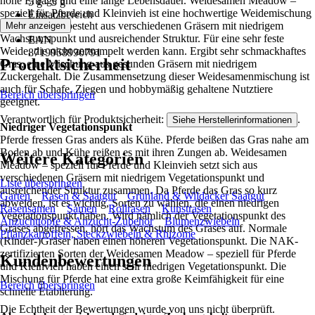
hohe Erträge und eine lange Lebensdauer. Weidesamen Meadow –
5 g - 5 g
speziell für Pferde und Kleinvieh ist eine hochwertige Weidemischung
Einsatzbereich
für Pferde und besteht aus verschiedenen Gräsern mit niedrigem
Mehr anzeigen
Außen
Wachstumspunkt und ausreichender Struktur. Für eine sehr feste
EAN
Weide, die nicht zertrampelt werden kann. Ergibt sehr schmackhaftes
8719958990791
Produktsicherheit
Gras, eine Mischung aus gesunden Gräsern mit niedrigem
Zuckergehalt. Die Zusammensetzung dieser Weidesamenmischung ist
auch für Schafe, Ziegen und hobbymäßig gehaltene Nutztiere
Bereich überspringen
geeignet.
Verantwortlich für Produktsicherheit:
.
Siehe Herstellerinformationen
Niedriger Vegetationspunkt
Pferde fressen Gras anders als Kühe. Pferde beißen das Gras nahe am
Boden ab und Kühe reißen es mit ihren Zungen ab. Weidesamen
Weitere Kategorien
Meadow – speziell für Pferde und Kleinvieh setzt sich aus
verschiedenen Gräsern mit niedrigem Vegetationspunkt und
Liste überspringen
ausreichender Struktur zusammen. Da Pferde das Gras so kurz
Garten
Rasen & Saatgut
Grünland & Wildacker Saatgut
abweiden, ist es wichtig, Sorten zu wählen, die einen niedrigen
Rasensamen
Samen
Rollrasen
Kunstrasen
Vegetationspunkt haben. Wird nämlich der Vegetationspunkt des
Anzuchttöpfe & Anzucht-Zubehör
Blumenzwiebeln
Grases abgefressen, hört das Wachstum des Grases auf. Normale
Pflanzkartoffeln, Steckzwiebeln & Rhizome
(Rinder-)Gräser haben einen höheren Vegetationspunkt. Die NAK-
zertifizierten Sorten der Weidesamen Meadow – speziell für Pferde
Kundenbewertungen
und Kleinvieh haben einen sehr niedrigen Vegetationspunkt. Die
Mischung für Pferde hat eine extra große Keimfähigkeit für eine
Bereich überspringen
schnelle Etablierung.
Die Echtheit der Bewertungen wurde von uns nicht überprüft.