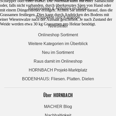
Schlepper oder einer Harke. Die Nachsaat kann mit einer Sämaschine
oder, falls nicht vorhanden, durch überkreuztes Säen von Hand oder
Reservieren & Abholen im Markt
mit einem Düngerstreuer erfolgen. Achten Sie immer darauf, dass die
Grassamen festliegen. Dies kann durch Andrücken des Bodens mit
Prospekte und Kataloge
einer Wiesenwalze nach der Aussaat geschehen. Je nach Zustand der
Weide werden etwa 30 kg Grassamen pro Hektar benötigt.
Newsletter
Onlineshop Sortiment
Weitere Kategorien im Überblick
Neu im Sortiment
Raus damit im Onlineshop
HORNBACH Projekt-Marktplatz
BODENHAUS: Fliesen. Platten. Dielen
Über HORNBACH
MACHER Blog
Nachhaltigkeit