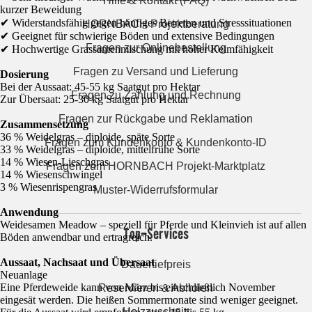
Hilfe & Kontakt (FAQ)
kurzer Beweidung
✔ Widerstandsfähig gegen häufiges Betreten und Stresssituationen
HORNBACH Projektberatung
✔ Geeignet für schwierige Böden und extensive Bedingungen
Fragen zur Onlinebestellung
✔ Hochwertige Grassamenmischung mit hoher Keimfähigkeit
Fragen zu Versand und Lieferung
Dosierung
Bei der Aussaat: 45-55 kg Saatgut pro Hektar
Fragen zu Zahlung und Rechnung
Zur Übersaat: 25-30 kg Saatgut pro Hektar
Fragen zur Rückgabe und Reklamation
Zusammensetzung
36 % Weidelgras – diploide, späte Sorte
Fragen zum Kundenkonto & Kundenkonto-ID
33 % Weidelgras – diploide, mittelfrühe Sorte
14 % Wiesen-Lieschgras
Fragen zum HORNBACH Projekt-Marktplatz
14 % Wiesenschwingel
3 % Wiesenrispengras
Muster-Widerrufsformular
Anwendung
Weidesamen Meadow – speziell für Pferde und Kleinvieh ist auf allen
Top-Services
Böden anwendbar und ertragreich.
Aussaat, Nachsaat und Übersaat
Dauertiefpreis
Neuanlage
Eine Pferdeweide kann von März bis einschließlich November
Reservieren & Abholen
eingesät werden. Die heißen Sommermonate sind weniger geeignet.
Holzzuschnitt