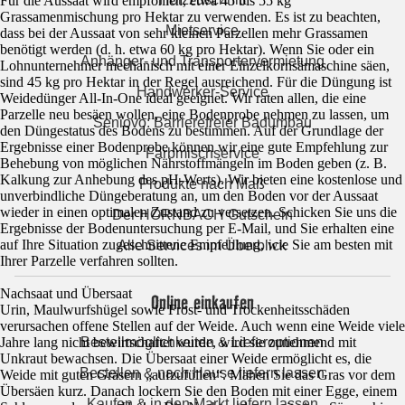
Für die Aussaat wird empfohlen, etwa 45 bis 55 kg
Grassamenmischung pro Hektar zu verwenden. Es ist zu beachten,
Mietservice
dass bei der Aussaat von sehr kleinen Parzellen mehr Grassamen
benötigt werden (d. h. etwa 60 kg pro Hektar). Wenn Sie oder ein
Anhänger- und Transportervermietung
Lohnunternehmer mechanisch mit einer Einzelkornsämaschine säen,
sind 45 kg pro Hektar in der Regel ausreichend. Für die Düngung ist
Handwerker-Service
Weidedünger All-In-One ideal geeignet. Wir raten allen, die eine
Parzelle neu besäen wollen, eine Bodenprobe nehmen zu lassen, um
Seniovo: Barrierefreier Badumbau
den Düngestatus des Bodens zu bestimmen. Auf der Grundlage der
Ergebnisse einer Bodenprobe können wir eine gute Empfehlung zur
Farbmischservice
Behebung von möglichen Nährstoffmängeln im Boden geben (z. B.
Kalkung zur Anhebung des pH-Werts). Wir bieten eine kostenlose und
Produkte nach Maß
unverbindliche Düngeberatung an, um den Boden vor der Aussaat
wieder in einen optimalen Zustand zu versetzen. Schicken Sie uns die
Der HORNBACH Gutschein
Ergebnisse der Bodenuntersuchung per E-Mail, und Sie erhalten eine
auf Ihre Situation zugeschnittene Empfehlung, wie Sie am besten mit
Alle Services im Überblick
Ihrer Parzelle verfahren sollten.
Nachsaat und Übersaat
Online einkaufen
Urin, Maulwurfshügel sowie Frost- und Trockenheitsschäden
verursachen offene Stellen auf der Weide. Auch wenn eine Weide viele
Bestellmöglichkeiten & Lieferoptionen
Jahre lang nicht bewirtschaftet wurde, wird sie zunehmend mit
Unkraut bewachsen. Die Übersaat einer Weide ermöglicht es, die
Bestellen & nach Hause liefern lassen
Weide mit guten Gräsern „aufzufüllen“. Mähen Sie das Gras vor dem
Übersäen kurz. Danach lockern Sie den Boden mit einer Egge, einem
Kaufen & in den Markt liefern lassen