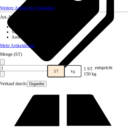
Weitere Artikel des Verkäufers
Art.-Nr.
12513143
Artikeltyp
:
Samen
Variante
:
Pferdeweidesamen
Anwendung
:
Rasenneuanlage
Mehr Artikeldetails
Menge (ST)
entspricht
1 ST
ST
kg
150 kg
Verkauf durch:
Organifer