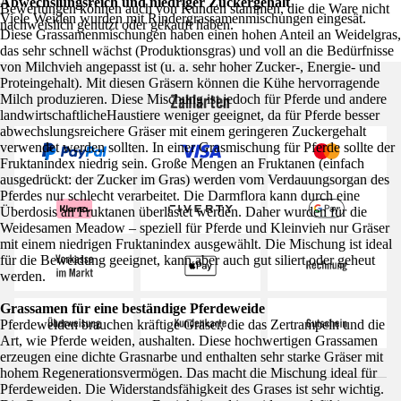
Abwechslungsreich und niedriger Zuckergehalt
Bewertungen können auch von Kunden stammen, die die Ware nicht
Viele Weiden wurden mit Rindergrassamenmischungen eingesät.
nachweislich genutzt oder gekauft haben.
Diese Grassamenmischungen haben einen hohen Anteil an Weidelgras,
das sehr schnell wächst (Produktionsgras) und voll an die Bedürfnisse
von Milchvieh angepasst ist (u. a. sehr hoher Zucker-, Energie- und
Proteingehalt). Mit diesen Gräsern können die Kühe hervorragende
Zahlarten
Milch produzieren. Diese Mischung ist jedoch für Pferde und andere
landwirtschaftlicheHaustiere weniger geeignet, da für Pferde besser
abwechslungsreichere Gräser mit einem geringeren Zuckergehalt
verwendet werden sollten. In einer Grasmischung für Pferde sollte der
Fruktanindex niedrig sein. Große Mengen an Fruktanen (einfach
ausgedrückt: der Zucker im Gras) werden vom Verdauungsorgan des
Pferdes nur schlecht verarbeitet. Die Darmflora kann durch eine
Überdosis an Fruktanen überlastet werden. Daher wurden für die
Weidesamen Meadow – speziell für Pferde und Kleinvieh nur Gräser
mit einem niedrigen Fruktanindex ausgewählt. Die Mischung ist ideal
für die Beweidung geeignet, kann aber auch gut siliert oder geheut
werden.
Grassamen für eine beständige Pferdeweide
Pferdeweiden brauchen kräftige Gräser, die das Zertrampeln und die
Art, wie Pferde weiden, aushalten. Diese hochwertigen Grassamen
erzeugen eine dichte Grasnarbe und enthalten sehr starke Gräser mit
hohem Regenerationsvermögen. Das macht die Mischung ideal für
Pferdeweiden. Die Widerstandsfähigkeit des Grases ist sehr wichtig.