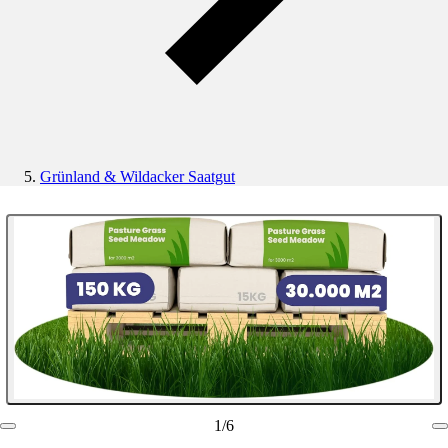
Grünland & Wildacker Saatgut
1
/
6