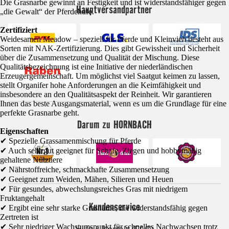
Die Grasnarbe gewinnt an Festigkeit und ist widerstandsfähiger gegen
Hauptversandpartner
„die Gewalt“ der Pferdehufe.
Zertifiziert
Weidesamen Meadow – speziell für Pferde und Kleinvieh besteht aus
Sorten mit NAK-Zertifizierung. Dies gibt Gewissheit und Sicherheit
über die Zusammensetzung und Qualität der Mischung. Diese
Qualitätsbezeichnung ist eine Initiative der niederländischen
Erzeugergemeinschaft. Um möglichst viel Saatgut keimen zu lassen,
stellt Organifer hohe Anforderungen an die Keimfähigkeit und
insbesondere an den Qualitätsaspekt der Reinheit. Wir garantieren
Ihnen das beste Ausgangsmaterial, wenn es um die Grundlage für eine
perfekte Grasnarbe geht.
Darum zu HORNBACH
Eigenschaften
✔ Spezielle Grassamenmischung für Pferde
✔ Auch sehr gut geeignet für Schafe, Ziegen und hobbymäßig
gehaltene Nutztiere
✔ Nährstoffreiche, schmackhafte Zusammensetzung
✔ Geeignet zum Weiden, Mähen, Silieren und Heuen
✔ Für gesundes, abwechslungsreiches Gras mit niedrigem
Fruktangehalt
Kundenservice
✔ Ergibt eine sehr starke Grasnarbe, die widerstandsfähig gegen
Zertreten ist
✔ Sehr niedriger Wachstumspunkt für schnelles Nachwachsen trotz