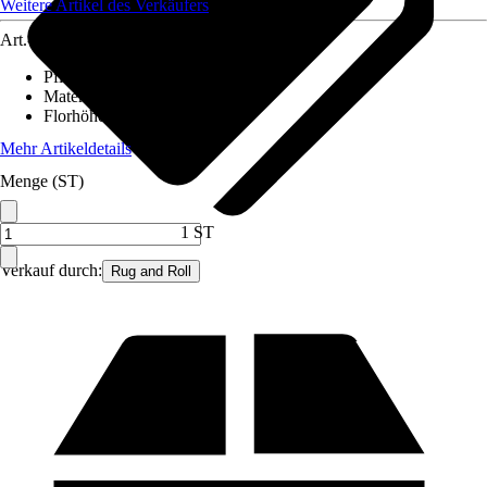
Weitere Artikel des Verkäufers
Art.-Nr.
12441990
Pflegehinweis
:
Nicht waschen
Material
:
Polyester (PES)
Florhöhe (ca.)
:
3 mm
Mehr Artikeldetails
Menge (ST)
1 ST
Verkauf durch:
Rug and Roll