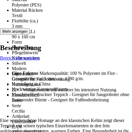
Polyester (PES)
Material Rücken
Textil
Florhöhe (ca.)
3 mm
Maße (BxL)
Mehr anzeigen
90 x 160 cm
Form
Beschreibung
Rechteckig
Pflegehinweis
Bereich überspringen
Nicht waschen
Stilwelt
Modern
Gino Falcone
Markenqualität: 100 % Polyester im Flor -
Eigenschaft
Gesamthöhe: ca. 3 mm - ca. 1780 g/m.
Geeignet für Fußbodenheizung
Herstellung in China
Nutzungsklasse
Hochwertige Kunststofffasern
22+ - Wohnbereiche mit mittlerer bis intensiver Nutzung
Maschinellbedruckter Teppich - Geeignet für Saugroboter ohne
Einsatzbereich
Rotierender Bürste - Geeignet für Fußbodenheizung
Innen
Serie
Cecilia
Artikelart
Eine wunderschöne Homage an den klassischen Kelim zeigt dieser
Einzelartikel
Teppich mit seinen typischen Einzelornamenten in den fein
EAN
aufeinander abgestimmten, warmen Farben. Eine Besonderheit ist die