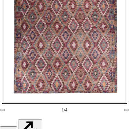
1
/
4