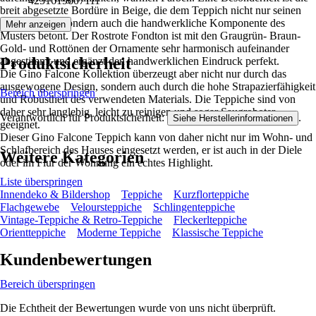
4251619607111
breit abgesetzte Bordüre in Beige, die dem Teppich nicht nur seinen
Rahmen gibt, sondern auch die handwerkliche Komponente des
Mehr anzeigen
Musters betont. Der Rostrote Fondton ist mit den Graugrün- Braun-
Gold- und Rottönen der Ornamente sehr harmonisch aufeinander
Produktsicherheit
abgestimmt und ergänzt den handwerklichen Eindruck perfekt.
Die Gino Falcone Kollektion überzeugt aber nicht nur durch das
ausgewogene Design, sondern auch durch die hohe Strapazierfähigkeit
Bereich überspringen
und Robustheit des verwendeten Materials. Die Teppiche sind von
daher sehr langlebig, leicht zu reinigen und sogar Saugroboter
Verantwortlich für Produktsicherheit:
.
Siehe Herstellerinformationen
geeignet.
Dieser Gino Falcone Teppich kann von daher nicht nur im Wohn- und
Schlafbereich des Hauses eingesetzt werden, er ist auch in der Diele
Weitere Kategorien
oder im Flur der Wohnung ein echtes Highlight.
Liste überspringen
Innendeko & Bildershop
Teppiche
Kurzflorteppiche
Flachgewebe
Veloursteppiche
Schlingenteppiche
Vintage-Teppiche & Retro-Teppiche
Fleckerlteppiche
Orientteppiche
Moderne Teppiche
Klassische Teppiche
Kundenbewertungen
Bereich überspringen
Die Echtheit der Bewertungen wurde von uns nicht überprüft.