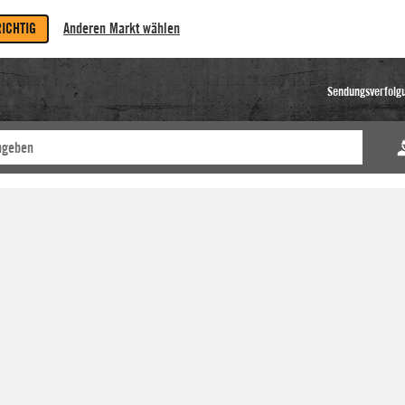
RICHTIG
Anderen Markt wählen
Sendungsverfolg