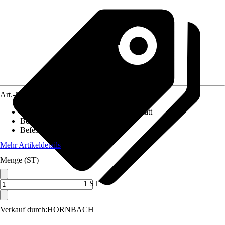
Art.-Nr.
5770397
Oberfläche/Oberflächenbehandlung
:
Matt
Beiliegende Befestigung
:
Ohne
Befestigungsmöglichkeit
:
Ohne
Mehr Artikeldetails
Menge (ST)
1 ST
Verkauf durch:
HORNBACH