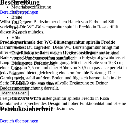
Beschreibung
Kunststoff
Materialspezifizierung
Bereich überspringen
Polystyrol
Breite
Willst Du Deinem Badezimmer einen Hauch von Farbe und Stil
10,3 cm
verleihen? Die WC-Bürstengarnitur spirella Freddo in Rosa erfüllt
Tiefe
diesen Wunsch mühelos.
7,5 cm
Höhe
Produktmerkmale der WC-Bürstengarnitur spirella Freddo
39,5 cm
Darum solltest Du zugreifen: Diese WC-Bürstengarnitur bringt mit
Hinweis
ihrer eckigen Form und der matten Oberfläche Eleganz in Dein
Eine Rückgabe kann wegen Hygienvorschriften nur original
Badezimmer. Die Verwendung von robustem Polystyrol gewährleistet
verpackt und ungeöffnet stattfinden.
Langlebigkeit und einfache Reinigung. Mit einer Breite von 10,3 cm,
Beiliegende Befestigung
einer Tiefe von 7,5 cm und einer Höhe von 39,5 cm passt sie perfekt in
Ohne
jede Ecke und bietet gleichzeitig eine komfortable Nutzung. Die
Inhalt
Garnitur steht stabil auf dem Boden und fügt sich harmonisch in die
1 Stück
Serie FREDDO ein, was eine stilvolle Ergänzung zu Deiner
Herstellerartikelnummer
Badezimmereinrichtung darstellt.
10.16107
Mehr anzeigen
EAN
Festgezurrt: Die WC-Bürstengarnitur spirella Freddo in Rosa
7610583161079
kombiniert ansprechendes Design mit hoher Funktionalität und ist eine
Produktsicherheit
langlebige Lösung für Dein Badezimmer.
Bereich überspringen