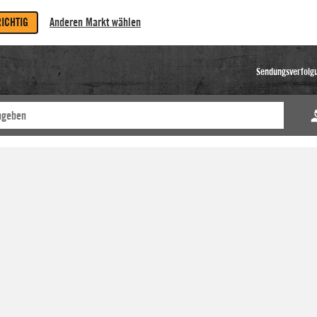
RICHTIG
Anderen Markt wählen
Sendungsverfolg