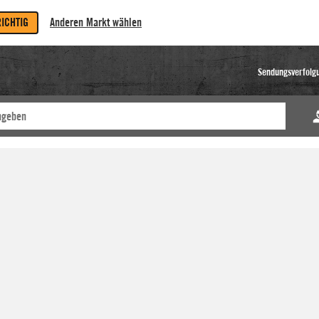
RICHTIG
Anderen Markt wählen
Sendungsverfolg