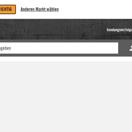
RICHTIG
Anderen Markt wählen
Sendungsverfolg