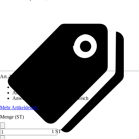
Art.-Nr.
10616123
Artikeltyp
:
Tester
Anwendung
:
Messen
Anwendungsbereich
:
Aquarium, Teich
Mehr Artikeldetails
Menge (ST)
1 ST