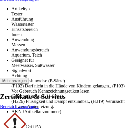
Artikeltyp
Tester
Ausführung
Wassertester
Einsatzbereich
Innen
Anwendung
Messen
Anwendungsbereich
Aquarium, Teich
Geeignet für
Meerwasser, Süßwasser
Signalwort
Achtung
Sicherheitshinweise (P-Sätze)
Mehr anzeigen
(P102) Darf nicht in die Hände von Kindern gelangen., (P103)
Vor Gebrauch Kennzeichnungsetikett lesen.
Zertifikate & Services
Gefahrenhinweise (H-Sätze)
(H226) Flüssigkeit und Dampf entzündbar., (H319) Verursacht
Bereich überspringen
schwere Augenreizung.
AKN (Artikelkurznummer)
U23F
EAN
4014162241153