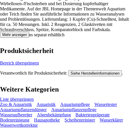
Wirbellosen-/Fischsterben und bei Dosierung kupferhaltiger
Medikamente. Auf der JBL Homepage in der Themenwelt Aquarium
oder Teich finden Sie ausführliche Informationen zu Wasseranalysen
und Problemlösungen. Lieferumfang: 1 Kupfer (Cu)-Schnelltest, Inhalt
für ca. 50 Messungen. Inkl. 2 Reagenzien, 2 Glasküvetten mit
Schraubverschluss, Spritze, Komparatorblock und Farbskala.
Nachfüll-Reagens separat erhältlich
Mehr anzeigen
Produktsicherheit
Bereich überspringen
Verantwortlich für Produktsicherheit:
.
Siehe Herstellerinformationen
Weitere Kategorien
Liste überspringen
Zoo & Aquaristik
Aquaristik
Aquariumpflege
Wassertester
Aquariumpflanzendünger
Aquariumpflanzenpflege
Wasseraufbereiter
Algenbekämpfung
Bakterienpräperate
Bodenreinigung
Hausapotheke
Scheibenreiniger
Wasserklärer
Wasserwertkorrektur