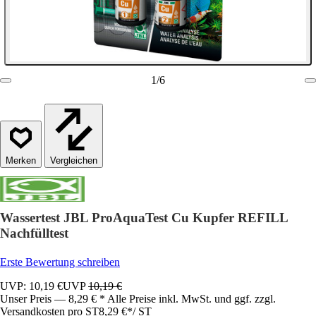
1
/
6
Vergleichen
Wassertest JBL ProAquaTest Cu Kupfer REFILL
Nachfülltest
Erste Bewertung schreiben
UVP: 10,19 €
UVP
10,19 €
Unser Preis — 8,29 € * Alle Preise inkl. MwSt. und ggf. zzgl.
Versandkosten pro ST
8,29 €
*
/
ST