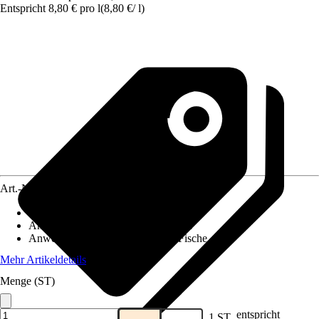
Entspricht 8,80 € pro l
(
8,80 €
/
l
)
Art.-Nr.
5806879
Artikeltyp
:
Pflegemittel
Anwendung
:
Neutralisieren, Senken
Anwendungsbereich
:
Aquarium, Fische
Mehr Artikeldetails
Menge (ST)
entspricht
1 ST