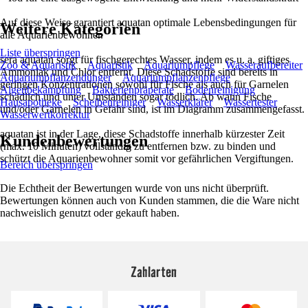
Auf diese Weise garantiert aquatan optimale Lebensbedingungen für
Weitere Kategorien
alle Aquarienbewohner.
Liste überspringen
sera aquatan sorgt für fischgerechtes Wasser, indem es u. a. giftiges
Zoo & Aquaristik
Aquaristik
Aquariumpflege
Wasseraufbereiter
Ammoniak und Chlor entfernt. Diese Schadstoffe sind bereits in
Aquariumpflanzendünger
Aquariumpflanzenpflege
geringen Konzentrationen sowohl für Fische als auch für Garnelen
Algenbekämpfung
Bakterienpräperate
Bodenreinigung
schädlich und unter Umständen sogar tödlich. Ab wann Fische
Hausapotheke
Scheibenreiniger
Wasserklärer
Wassertester
und/oder Garnelen in Gefahr sind, ist im Diagramm zusammengefasst.
Wasserwertkorrektur
aquatan ist in der Lage, diese Schadstoffe innerhalb kürzester Zeit
Kundenbewertungen
(max. 10 Minuten) vollständig zu entfernen bzw. zu binden und
schützt die Aquarienbewohner somit vor gefährlichen Vergiftungen.
Bereich überspringen
Die Echtheit der Bewertungen wurde von uns nicht überprüft.
Bewertungen können auch von Kunden stammen, die die Ware nicht
nachweislich genutzt oder gekauft haben.
Zahlarten