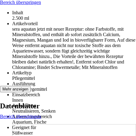
Bereich überspringen
Inhalt
2.500 ml
Artikelvorteil
sera aquatan jetzt mit neuer Rezeptur: ohne Farbstoffe, mit
Mineralstoffen, und enthält ab sofort zusätzlich Calcium,
Magnesium, Mangan und Iod in bioverfügbarer Form, Auf diese
Weise entfernt aquatan nicht nur toxische Stoffe aus dem
Aquarienwasser, sondern fügt gleichzeitig wichtige
Mineralstoffe hinzu., Die Vorteile der bewährten Rezeptur
bleiben dabei natürlich erhalten!, Entfernt sofort Chlor und
Chloramine; Bindet Schwermetalle; Mit Mineralstoffen
Artikeltyp
Pflegemittel
Ausführung
Grundpflegemittel
Mehr anzeigen
Einsatzbereich
Innen
Datenblätter
Anwendung
Neutralisieren, Senken
Bereich überspringen
Anwendungsbereich
Aquarium, Fische
Geeignet für
Süßwasser