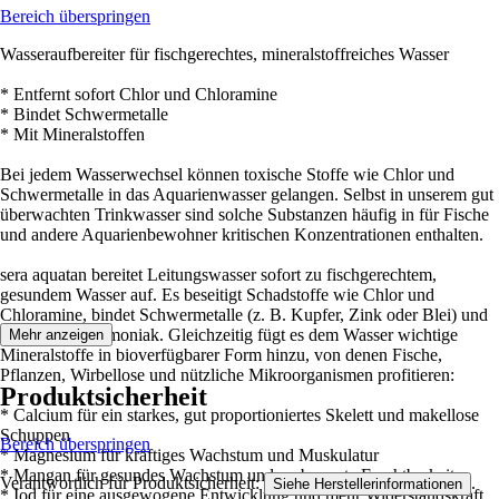
Bereich überspringen
Wasseraufbereiter für fischgerechtes, mineralstoffreiches Wasser
* Entfernt sofort Chlor und Chloramine
* Bindet Schwermetalle
* Mit Mineralstoffen
Bei jedem Wasserwechsel können toxische Stoffe wie Chlor und
Schwermetalle in das Aquarienwasser gelangen. Selbst in unserem gut
überwachten Trinkwasser sind solche Substanzen häufig in für Fische
und andere Aquarienbewohner kritischen Konzentrationen enthalten.
sera aquatan bereitet Leitungswasser sofort zu fischgerechtem,
gesundem Wasser auf. Es beseitigt Schadstoffe wie Chlor und
Chloramine, bindet Schwermetalle (z. B. Kupfer, Zink oder Blei) und
schützt vor Ammoniak. Gleichzeitig fügt es dem Wasser wichtige
Mehr anzeigen
Mineralstoffe in bioverfügbarer Form hinzu, von denen Fische,
Pflanzen, Wirbellose und nützliche Mikroorganismen profitieren:
Produktsicherheit
* Calcium für ein starkes, gut proportioniertes Skelett und makellose
Schuppen
Bereich überspringen
* Magnesium für kräftiges Wachstum und Muskulatur
* Mangan für gesundes Wachstum und verbesserte Fruchtbarkeit
Verantwortlich für Produktsicherheit:
.
Siehe Herstellerinformationen
* Iod für eine ausgewogene Entwicklung und mehr Widerstandskraft