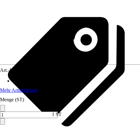
Art.-Nr.
10733850
Anwendungsbereich
:
Dusch-WC
Mehr Artikeldetails
Menge (ST)
1 ST