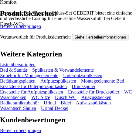
Komfort.
Produktsicherheit
Festgezurrt: Das Wasseranschluss-Set GEBERIT bietet eine einfache
und verlässliche Lösung für eine stabile Wasserzufuhr bei Geberit
Dusch-WCs.
Bereich überspringen
Verantwortlich für Produktsicherheit:
.
Siehe Herstellerinformationen
Weitere Kategorien
Liste überspringen
Bad & Sanitär
Spülkästen & Vorwandelemente
Zubehör für Montageelemente
Unterputzspülkästen
Betätigungsplatten
Aufputzspülkästen
Montageelemente Bad
Ersatzteile für Unterputzspülkästen
Druckspüler
Ersatzteile für Aufputzspülkästen
Ersatzteile für Druckspüler
WC
Waschbecken
WC-Sitze
Dusch WC
Ausgussbecken
Badkeramikzubehör
Urinal
Bidet
Aufsatzspülkästen
Waschtisch-Säulen
Urinal-Deckel
Kundenbewertungen
Bereich überspringen