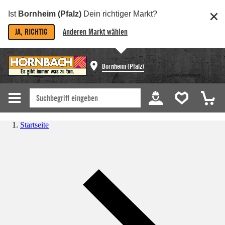
Ist
Bornheim (Pfalz)
Dein richtiger Markt?
JA, RICHTIG
Anderen Markt wählen
Bornheim (Pfalz)
Startseite