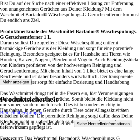
Bist Du auf der Suche nach einer effektiven Lösung zur Entfernung
von unangenehmen Gerüchen aus Deiner Kleidung? Mit dem
Waschmittel Bactador® Wäschespülungs-G Geruchsentferner kommst
Du endlich ans Ziel.
Produktmerkmale des Waschmittel Bactador® Wäschespülungs-
G Geruchsentferner 1 L
Darum solltest Du zugreifen: Diese Wäschespülung entfernt
hartnäckige Gerüche aus der Kleidung und sorgt für eine porentiefe
Reinigung. Besonders geeignet ist es für Haushalte mit Tieren wie
Hunden, Katzen, Nagern, Pferden und Vögeln. Auch Kleidungsstücke
von Kindern profitieren von der hochwertigen Reinigung und
Geruchsentfernung. Mit einem Inhalt von 1 Liter bietet es eine lange
Reichweite und ist daher besonders wirtschaftlich. Der transparente
Kunststoffbehälter sorgt für einfache Dosierung und Handhabung.
Mehr anzeigen
Das Waschmittel dringt tief in die Fasern ein, löst Verunreinigungen
Produktsicherheit
und neutralisiert schlechte Gerüche. Somit bleibt die Kleidung nicht
nur sauber, sondern auch frisch. Dies ist besonders wichtig in
Haushalten, in denen Gerüche durch Tiere oder Alltagsaktivitäten
Bereich überspringen
entstehen können. Die porentiefe Reinigung sorgt dafür, dass Deine
Kleidung nicht nur oberflächlich sauber wird, sondern auch
Verantwortlich für Produktsicherheit:
.
Siehe Herstellerinformationen
tiefenwirksam gepflegt ist.
Festgezurrt: Das Waschmittel Bactador® Wäschespülungs-G