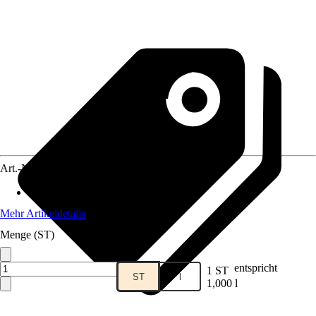
Art.-Nr.
12241372
Material
:
Kunststoff
Mehr Artikeldetails
Menge (ST)
entspricht
1 ST
ST
l
1,000 l