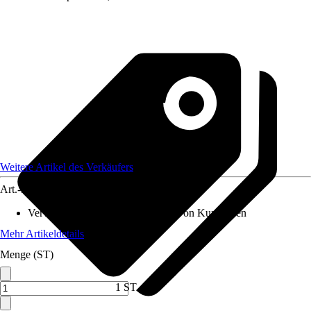
Weitere Artikel des Verkäufers
Art.-Nr.
10324402
Verwendungszweck
:
Befestigung von Kunstrasen
Mehr Artikeldetails
Menge (ST)
1 ST