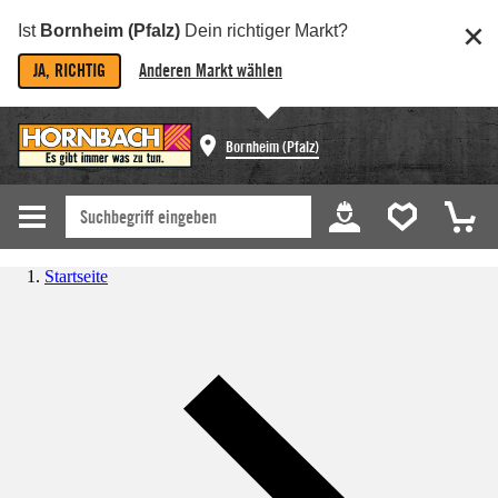
Ist
Bornheim (Pfalz)
Dein richtiger Markt?
JA, RICHTIG
Anderen Markt wählen
Bornheim (Pfalz)
Startseite