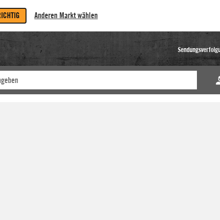
RICHTIG
Anderen Markt wählen
Sendungsverfolg