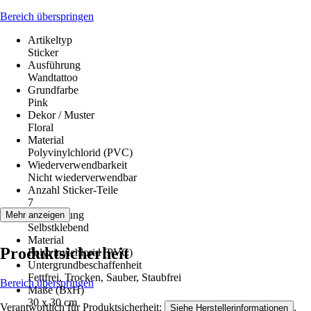
Bereich überspringen
Artikeltyp
Sticker
Ausführung
Wandtattoo
Grundfarbe
Pink
Dekor / Muster
Floral
Material
Polyvinylchlorid (PVC)
Wiederverwendbarkeit
Nicht wiederverwendbar
Anzahl Sticker-Teile
7
Verarbeitung
Mehr anzeigen
Selbstklebend
Material
Produktsicherheit
Polyvinylchlorid (PVC)
Untergrundbeschaffenheit
Fettfrei, Trocken, Sauber, Staubfrei
Bereich überspringen
Maße (BxH)
30 x 30 cm
Verantwortlich für Produktsicherheit:
.
Siehe Herstellerinformationen