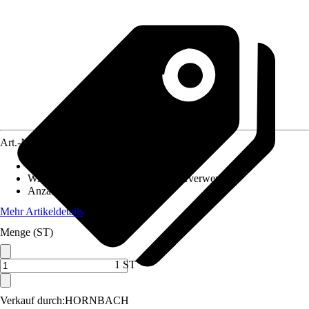
Art.-Nr.
10716162
Maße (BxH)
:
30 x 30 cm
Wiederverwendbarkeit
:
Nicht wiederverwendbar
Anzahl Sticker-Teile
:
7
Mehr Artikeldetails
Menge (ST)
1 ST
Verkauf durch:
HORNBACH