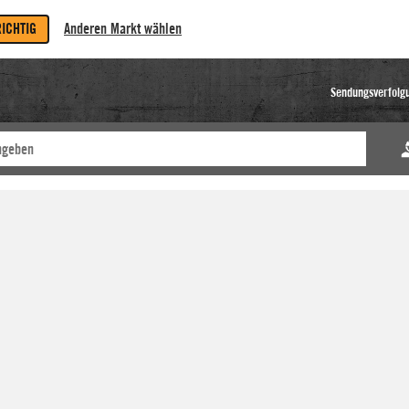
RICHTIG
Anderen Markt wählen
Sendungsverfolg