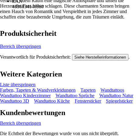
verleihen jedem Raum eine magische Atmosphäre und lassen die
EAN
Herzen der Fans höher schlagen. Diese charmanten Szenen bringen
4036834140960
einen Hauch von Romantik und Verspieltheit in jedes Zimmer und
schaffen eine bezaubernde Umgebung, die zum Träumen einlädt.
Produktsicherheit
Bereich überspringen
Verantwortlich für Produktsicherheit:
.
Siehe Herstellerinformationen
Weitere Kategorien
Liste überspringen
Farben, Tapeten & Wandverkleidungen
Tapeten
Wandtattoos
Wandtattoo Kinderzimmer
Wandtattoo Sprüche
Wandtattoo Natur
Wandtattoo 3D
Wandtattoo Küche
Fenstersticker
Spiegelsticker
Kundenbewertungen
Bereich überspringen
Die Echtheit der Bewertungen wurde von uns nicht überprüft.