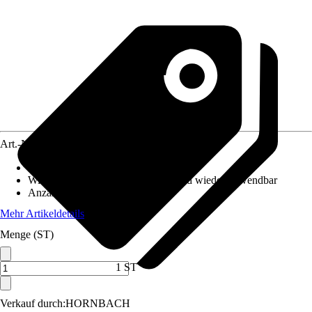
Art.-Nr.
12613596
Maße (BxH)
:
50 x 70 cm
Wiederverwendbarkeit
:
Ablösbar und wiederverwendbar
Anzahl Sticker-Teile
:
22
Mehr Artikeldetails
Menge (ST)
1 ST
Verkauf durch:
HORNBACH