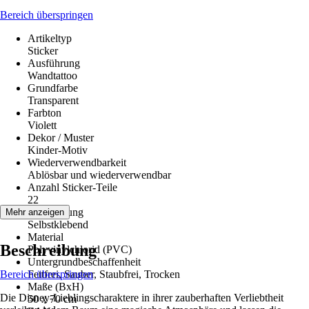
Bereich überspringen
Artikeltyp
Sticker
Ausführung
Wandtattoo
Grundfarbe
Transparent
Farbton
Violett
Dekor / Muster
Kinder-Motiv
Wiederverwendbarkeit
Ablösbar und wiederverwendbar
Anzahl Sticker-Teile
22
Verarbeitung
Mehr anzeigen
Selbstklebend
Material
Beschreibung
Polyvinylchlorid (PVC)
Untergrundbeschaffenheit
Bereich überspringen
Fettfrei, Sauber, Staubfrei, Trocken
Maße (BxH)
Die Disney-Lieblingscharaktere in ihrer zauberhaften Verliebtheit
50 x 70 cm