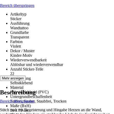
Bereich überspringen
Artikeltyp
Sticker
Ausführung
Wandtattoo
Grundfarbe
Transparent
Farbton
Violett
Dekor / Muster
Kinder-Motiv
Wiederverwendbarkeit
Ablösbar und wiederverwendbar
Anzahl Sticker-Teile
22
Verarbeitung
Mehr anzeigen
Selbstklebend
Material
Beschreibung
Polyvinylchlorid (PVC)
Untergrundbeschaffenheit
Bereich überspringen
Fettfrei, Sauber, Staubfrei, Trocken
Maße (BxH)
Stitch malt mit Begeisterung und Hingabe Herzen an die Wand,
50 x 70 cm