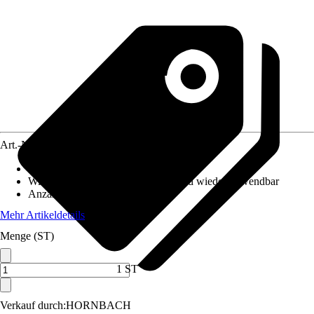
Art.-Nr.
12613597
Maße (BxH)
:
50 x 70 cm
Wiederverwendbarkeit
:
Ablösbar und wiederverwendbar
Anzahl Sticker-Teile
:
22
Mehr Artikeldetails
Menge (ST)
1 ST
Verkauf durch:
HORNBACH