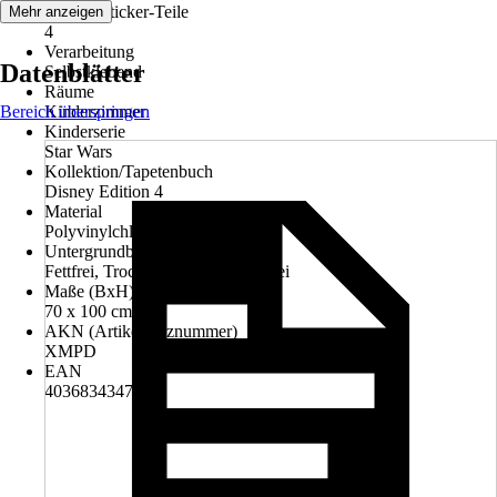
Anzahl Sticker-Teile
Mehr anzeigen
4
Verarbeitung
Datenblätter
Selbstklebend
Räume
Bereich überspringen
Kinderzimmer
Kinderserie
Star Wars
Kollektion/Tapetenbuch
Disney Edition 4
Material
Polyvinylchlorid (PVC)
Untergrundbeschaffenheit
Fettfrei, Trocken, Sauber, Staubfrei
Maße (BxH)
70 x 100 cm
AKN (Artikelkurznummer)
XMPD
EAN
4036834347222