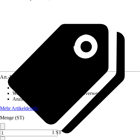
Art.-Nr.
5741003
Maße (BxH)
:
70 x 100 cm
Wiederverwendbarkeit
:
Nicht wiederverwendbar
Anzahl Sticker-Teile
:
4
Mehr Artikeldetails
Menge (ST)
1 ST