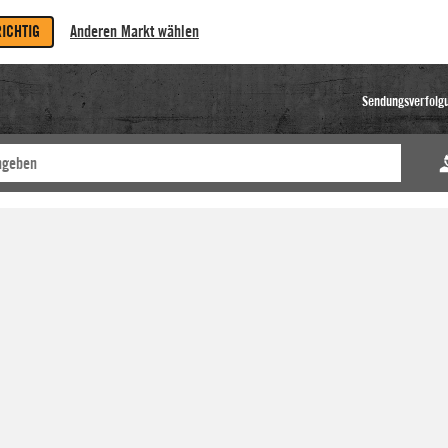
RICHTIG
Anderen Markt wählen
Sendungsverfolg