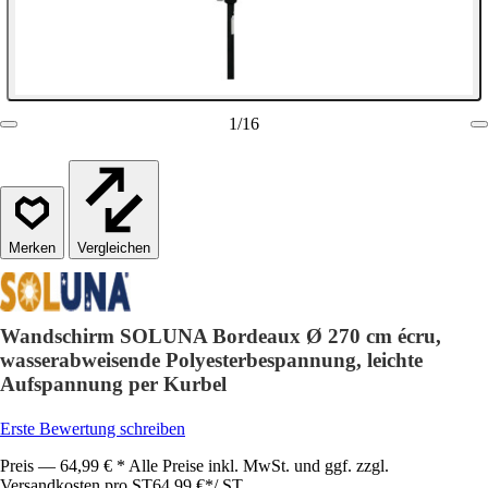
1
/
16
Vergleichen
Wandschirm SOLUNA Bordeaux Ø 270 cm écru,
wasserabweisende Polyesterbespannung, leichte
Aufspannung per Kurbel
Erste Bewertung schreiben
Preis — 64,99 € * Alle Preise inkl. MwSt. und ggf. zzgl.
Versandkosten pro ST
64,99 €
*
/
ST