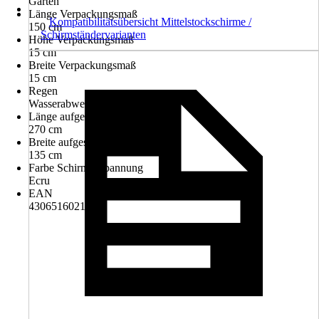
Garten
Länge Verpackungsmaß
Kompatibilitätsübersicht Mittelstockschirme /
150 cm
Schirmständervarianten
Höhe Verpackungsmaß
15 cm
Breite Verpackungsmaß
15 cm
Regen
Wasserabweisend
Länge aufgespannter Schirm
270 cm
Breite aufgespannter Schirm
135 cm
Farbe Schirmbespannung
Ecru
EAN
4306516021215