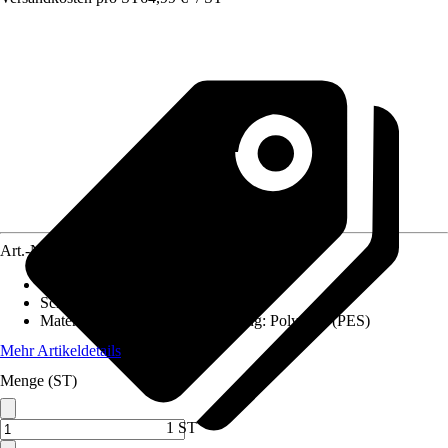
Art.-Nr.
12002275
Ausführung
:
Mittelstockschirm
Schirmform
:
Eckig
Material Sonnenschirmbespannung
:
Polyester (PES)
Mehr Artikeldetails
Menge (ST)
1 ST