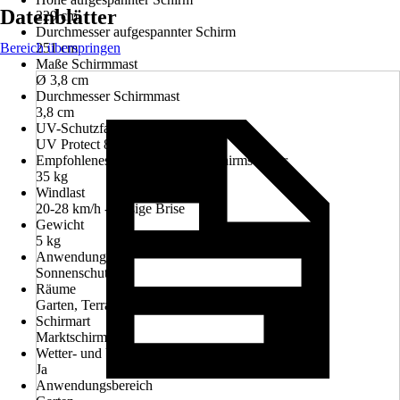
Datenblätter
229 cm
Durchmesser aufgespannter Schirm
Bereich überspringen
251 cm
Maße Schirmmast
Ø 3,8 cm
Durchmesser Schirmmast
3,8 cm
UV-Schutzfaktor nach Standard 801
UV Protect 80
Empfohlenes Mindestgewicht Schirmständer
35 kg
Windlast
20-28 km/h -Mäßige Brise
Gewicht
5 kg
Anwendung
Sonnenschutz
Räume
Garten, Terrasse, Balkon
Schirmart
Marktschirm
Wetter- und UV-Beständigkeit
Ja
Anwendungsbereich