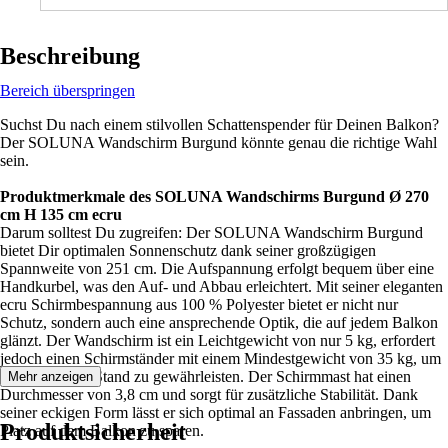
Beschreibung
Bereich überspringen
Suchst Du nach einem stilvollen Schattenspender für Deinen Balkon?
Der SOLUNA Wandschirm Burgund könnte genau die richtige Wahl
sein.
Produktmerkmale des SOLUNA Wandschirms Burgund Ø 270
cm H 135 cm ecru
Darum solltest Du zugreifen: Der SOLUNA Wandschirm Burgund
bietet Dir optimalen Sonnenschutz dank seiner großzügigen
Spannweite von 251 cm. Die Aufspannung erfolgt bequem über eine
Handkurbel, was den Auf- und Abbau erleichtert. Mit seiner eleganten
ecru Schirmbespannung aus 100 % Polyester bietet er nicht nur
Schutz, sondern auch eine ansprechende Optik, die auf jedem Balkon
glänzt. Der Wandschirm ist ein Leichtgewicht von nur 5 kg, erfordert
jedoch einen Schirmständer mit einem Mindestgewicht von 35 kg, um
einen sicheren Stand zu gewährleisten. Der Schirmmast hat einen
Mehr anzeigen
Durchmesser von 3,8 cm und sorgt für zusätzliche Stabilität. Dank
seiner eckigen Form lässt er sich optimal an Fassaden anbringen, um
Produktsicherheit
Platz auf dem Balkon zu sparen.