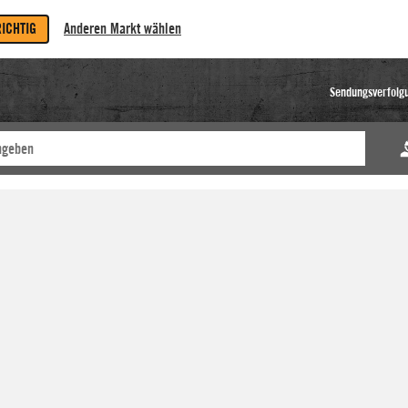
RICHTIG
Anderen Markt wählen
Sendungsverfolg