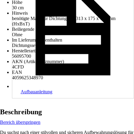
Höhe
30 cm
Hinweis
benötigte Maße für Dichtungsset: 313 x 175 x 100 mm
(HxBxT)
Beiliegende Befestigung
Ohne
Im Lieferumfang enthalten
Dichtungsset
Herstellerartikelnummer
56095700
AKN (Artikelkurznummer)
4CFD
EAN
4059625348970
Aufbauanleitung
Beschreibung
Bereich überspringen
Du suchst nach einer stilvollen und sicheren Aufbewahrungslösung für