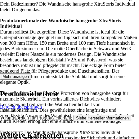
Dein Badezimmer? Die Wandnische hansgrohe XtraStoris Individual
bietet Dir genau das.
Produktmerkmale der Wandnische hansgrohe XtraStoris
Individual
Darum solltest Du zugreifen: Diese Wandnische ist ideal für die
Unterputzmontage geeignet und fügt sich mit ihren kompakten Maßen
von 300 mm Höhe, 150 mm Breite und 100 mm Tiefe harmonisch in
jedes Badezimmer ein. Die matte Oberfläche in Schwarz und Weiß
verleiht Deiner Nasszelle ein modernes Design. Die Wandnische
besteht aus langlebigem Edelstahl V2A und Polystyrol, was sie
besonders robust und pflegeleicht macht. Die eckige Form bietet
genügend Platz für Pflegeprodukte und Duschutensilien. Der
mitgelieferte Rahmen unterstützt die Stabilität und sorgt für eine
Mehr anzeigen
elegante Optik.
Produktsicherheit
Die innovative Water Damage Protection von hansgrohe sorgt für
maximale Sicherheit. Ein vorinstalliertes Dichtvlies verhindert
Leckagen und reduziert die Wahrscheinlichkeit von
Bereich überspringen
Installationsfehlern. Dies gewährleistet eine langfristige und
zuverlässige Nutzung der Wandnische. Die Befestigungsmöglichkeit
Verantwortlich für Produktsicherheit:
.
Siehe Herstellerinformationen
durch Kleben ermöglicht eine einfache und schnelle Montage.
Festgezurrt: Die Wandnische hansgrohe XtraStoris Individual
Weitere Kategorien
kombiniert modernes Design mit maximaler Sicherheit und einfacher