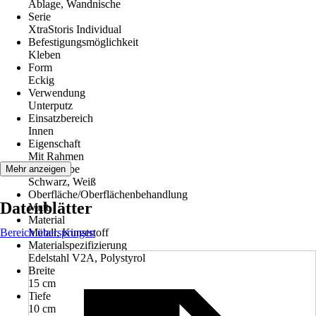
Ablage, Wandnische
Serie
XtraStoris Individual
Befestigungsmöglichkeit
Kleben
Form
Eckig
Verwendung
Unterputz
Einsatzbereich
Innen
Eigenschaft
Mit Rahmen
Grundfarbe
Mehr anzeigen
Schwarz, Weiß
Oberfläche/Oberflächenbehandlung
Datenblätter
Matt
Material
Bereich überspringen
Metall, Kunststoff
Materialspezifizierung
Edelstahl V2A, Polystyrol
Breite
15 cm
Tiefe
10 cm