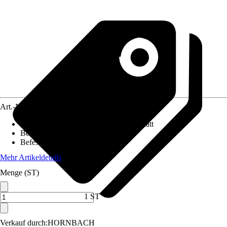
Art.-Nr.
10586390
Oberfläche/Oberflächenbehandlung
:
Matt
Beiliegende Befestigung
:
Ohne
Befestigungsmöglichkeit
:
Kleben
Mehr Artikeldetails
Menge (ST)
1 ST
Verkauf durch:
HORNBACH