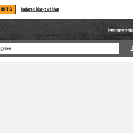
RICHTIG
Anderen Markt wählen
Sendungsverfolg