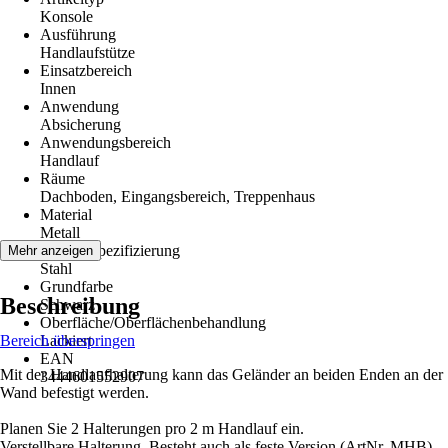
Konsole
Ausführung
Handlaufstütze
Einsatzbereich
Innen
Anwendung
Absicherung
Anwendungsbereich
Handlauf
Räume
Dachboden, Eingangsbereich, Treppenhaus
Material
Metall
Materialspezifizierung
Mehr anzeigen
Stahl
Grundfarbe
Beschreibung
Schwarz
Oberfläche/Oberflächenbehandlung
Bereich überspringen
Lackiert
EAN
Mit der Handlaufhalterung kann das Geländer an beiden Enden an der
3444601552907
Wand befestigt werden.
Planen Sie 2 Halterungen pro 2 m Handlauf ein.
Verstellbare Halterung. Besteht auch als feste Version (ArtNr. MHB).