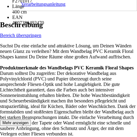
F2701017
Verarbeitungsanleitung
Länge
400 cm
EAN
4007386492470
Beschreibung
Bereich überspringen
Suchst Du eine einfache und attraktive Lösung, um Deinen Wänden
neuen Glanz zu verleihen? Mit dem Wandbelag PVC Keramik Floral
Shapes kannst Du Deine Räume ohne großen Aufwand auffrischen.
Produktmerkmale des Wandbelags PVC Keramik Floral Shapes
Darum solltest Du zugreifen: Der dekorative Wandbelag aus
Polyvinylchlorid (PVC) und Papier überzeugt durch seine
ansprechende Fliesen-Optik und hohe Langlebigkeit. Die gute
Lichtechtheit garantiert, dass die Farben auch bei intensiver
Sonneneinstrahlung erhalten bleiben. Die hohe Waschbeständigkeit
und Scheuerbeständigkeit machen ihn besonders pflegeleicht und
strapazierfähig, ideal für Küchen, Bäder oder Waschküchen. Dank der
formstabilen und stoßfesten Eigenschaften bleibt der Wandbelag auch
bei starken Beanspruchungen intakt. Die einfache Verarbeitung durch
das Einkleistern der Tapete oder Wand ermöglicht eine schnelle und
Mehr anzeigen
saubere Anbringung, ohne den Schmutz und Ärger, der mit dem
Verlegen echter Fliesen verbunden ist.