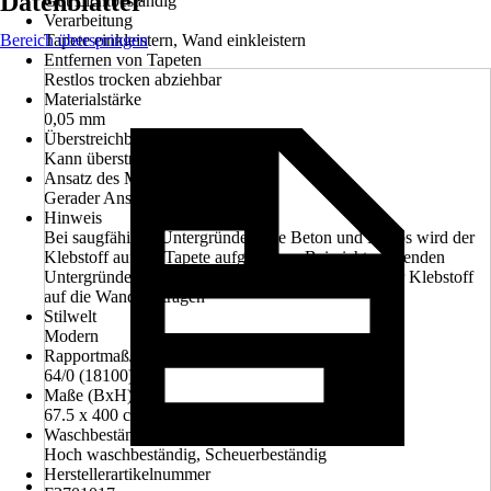
Datenblätter
Gut Lichtbeständig
Verarbeitung
Bereich überspringen
Tapete einkleistern, Wand einkleistern
Entfernen von Tapeten
Restlos trocken abziehbar
Materialstärke
0,05 mm
Überstreichbarkeit
Kann überstrichen werden
Ansatz des Musters
Gerader Ansatz
Hinweis
Bei saugfähigen Untergründen wie Beton und Rigips wird der
Klebstoff auf die Tapete aufgetragen, Bei nicht saugenden
Untergründen wie Öl- oder Lackanstrichen wird der Klebstoff
auf die Wand auftragen
Stilwelt
Modern
Rapportmaß/Versatz cm
64/0 (18100)
Maße (BxH)
67.5 x 400 cm
Waschbeständigkeit
Hoch waschbeständig, Scheuerbeständig
Herstellerartikelnummer