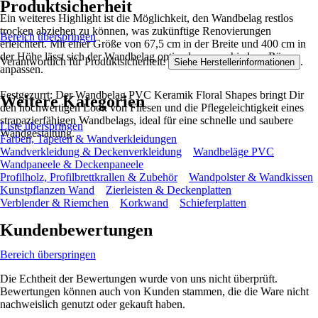
Produktsicherheit
Ein weiteres Highlight ist die Möglichkeit, den Wandbelag restlos
trocken abziehen zu können, was zukünftige Renovierungen
Bereich überspringen
erleichtert. Mit einer Größe von 67,5 cm in der Breite und 400 cm in
der Höhe lässt sich der Wandbelag optimal an verschiedene Räume
Verantwortlich für Produktsicherheit:
.
Siehe Herstellerinformationen
anpassen.
Festgezurrt: Der Wandbelag PVC Keramik Floral Shapes bringt Dir
Weitere Kategorien
den hochwertigen Look von Fliesen und die Pflegeleichtigkeit eines
strapazierfähigen Wandbelags, ideal für eine schnelle und saubere
Liste überspringen
Wandgestaltung.
Farben, Tapeten & Wandverkleidungen
Wandverkleidung & Deckenverkleidung
Wandbeläge PVC
Wandpaneele & Deckenpaneele
Profilholz, Profilbrettkrallen & Zubehör
Wandpolster & Wandkissen
Kunstpflanzen Wand
Zierleisten & Deckenplatten
Verblender & Riemchen
Korkwand
Schieferplatten
Kundenbewertungen
Bereich überspringen
Die Echtheit der Bewertungen wurde von uns nicht überprüft.
Bewertungen können auch von Kunden stammen, die die Ware nicht
nachweislich genutzt oder gekauft haben.