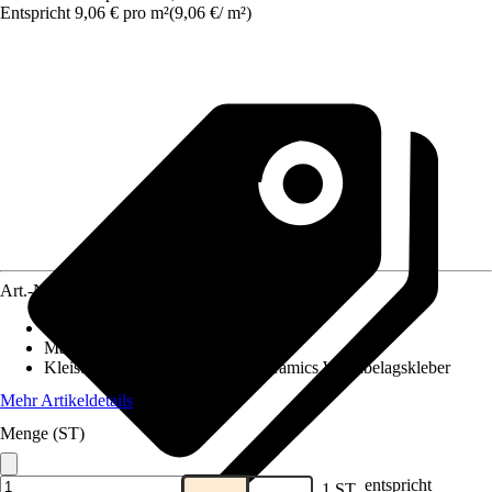
Entspricht 9,06 € pro m²
(
9,06 €
/
m²
)
Art.-Nr.
10657917
Ansatz des Musters
:
Gerader Ansatz
Maße (BxH)
:
67.5 x 400 cm
Kleisterempfehlung
:
d-c-floor Ceramics Wandbelagskleber
Mehr Artikeldetails
Menge (ST)
entspricht
1 ST