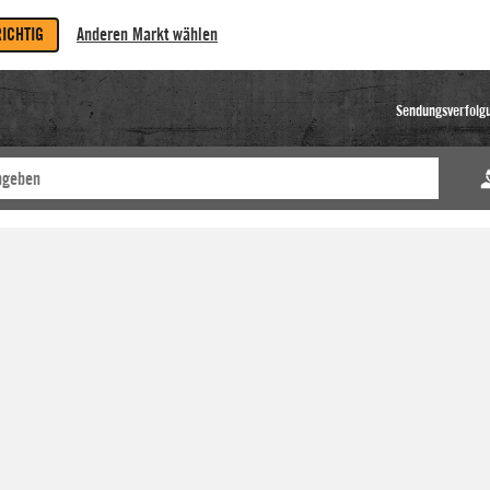
RICHTIG
Anderen Markt wählen
Sendungsverfolg