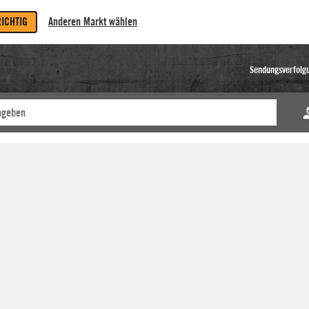
RICHTIG
Anderen Markt wählen
Sendungsverfolg