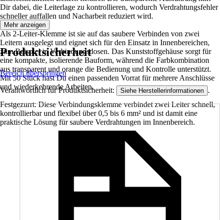
Dir dabei, die Leiterlage zu kontrollieren, wodurch Verdrahtungsfehler
schneller auffallen und Nacharbeit reduziert wird.
Mehr anzeigen
Als 2-Leiter-Klemme ist sie auf das saubere Verbinden von zwei
Leitern ausgelegt und eignet sich für den Einsatz in Innenbereichen,
Produktsicherheit
zum Beispiel in Verbindungsdosen. Das Kunststoffgehäuse sorgt für
eine kompakte, isolierende Bauform, während die Farbkombination
aus transparent und orange die Bedienung und Kontrolle unterstützt.
Bereich überspringen
Mit 50 Stück hast Du einen passenden Vorrat für mehrere Anschlüsse
und wiederkehrende Arbeiten.
Verantwortlich für Produktsicherheit:
.
Siehe Herstellerinformationen
Festgezurrt: Diese Verbindungsklemme verbindet zwei Leiter schnell,
kontrollierbar und flexibel über 0,5 bis 6 mm² und ist damit eine
praktische Lösung für saubere Verdrahtungen im Innenbereich.