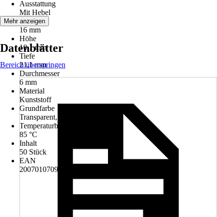
Ausstattung
Mit Hebel
Breite
Mehr anzeigen
16 mm
Höhe
Datenblätter
10,1 mm
Tiefe
Bereich überspringen
21,1 mm
Durchmesser
6 mm
Material
Kunststoff
Grundfarbe
Transparent, Orange
Temperaturbereich
85 °C
Inhalt
50 Stück
EAN
2007010709938, 4055143704168