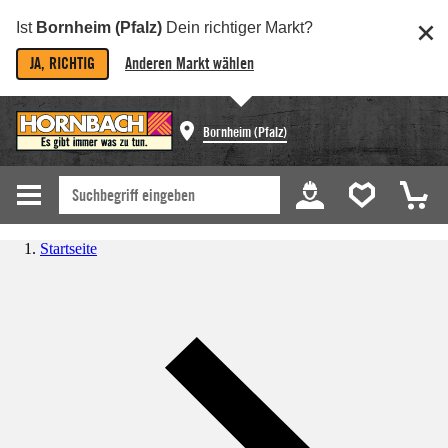
Ist
Bornheim (Pfalz)
Dein richtiger Markt?
JA, RICHTIG
Anderen Markt wählen
Bornheim (Pfalz)
Startseite