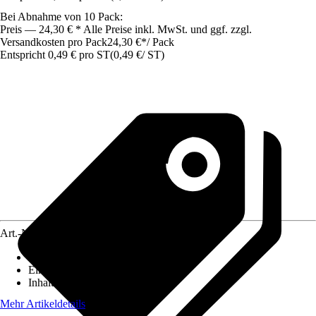
Bei Abnahme von 10 Pack:
Preis — 24,30 € * Alle Preise inkl. MwSt. und ggf. zzgl.
Versandkosten pro Pack
24,30 €
*
/
Pack
Entspricht 0,49 € pro ST
(
0,49 €
/
ST
)
Art.-Nr.
12630886
Artikeltyp
:
Klemme
Einsatzbereich
:
Innen
Inhalt
:
50 Stück
Mehr Artikeldetails