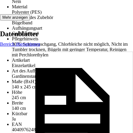
Nein
Material
Polyester (PES)
Beiliegendes Zubehör
Mehr anzeigen
Bügelband
Aufhängungsart
Datenblätter
Gardinenband
Pflegehinweis
Bereich überspringen
30°C Schonwaschgang, Chlorbleiche nicht möglich, Nicht im
Tumbler trocknen, Bügeln mit geringer Temperatur, Reinigen
mit Perchlorethylen
Artikelart
Einzelartikel
Art des Aufhängungssystems
Gardinenstange, Vorhangschiene
Maße (BxH)
140 x 245 cm
Höhe
245 cm
Breite
140 cm
Kürzbar
Ja
EAN
4040976248897