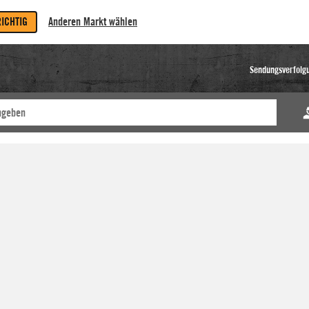
RICHTIG
Anderen Markt wählen
Sendungsverfolg