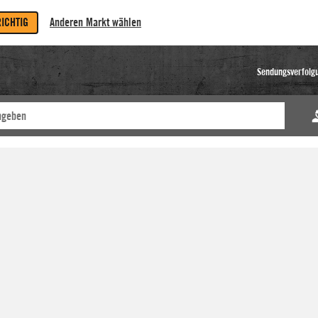
RICHTIG
Anderen Markt wählen
Sendungsverfolg