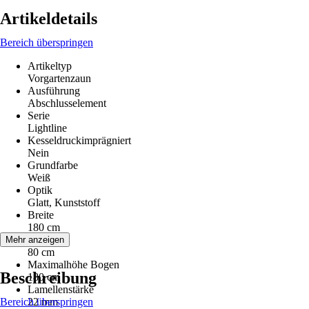
Artikeldetails
Bereich überspringen
Artikeltyp
Vorgartenzaun
Ausführung
Abschlusselement
Serie
Lightline
Kesseldruckimprägniert
Nein
Grundfarbe
Weiß
Optik
Glatt, Kunststoff
Breite
180 cm
Höhe
Mehr anzeigen
80 cm
Maximalhöhe Bogen
Beschreibung
180 cm
Lamellenstärke
Bereich überspringen
22 mm