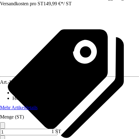
Versandkosten pro ST
149,99 €
*
/
ST
Art.-Nr.
12348040
Breite
:
180 cm
Höhe
:
80 cm
Mehr Artikeldetails
Menge (ST)
1 ST