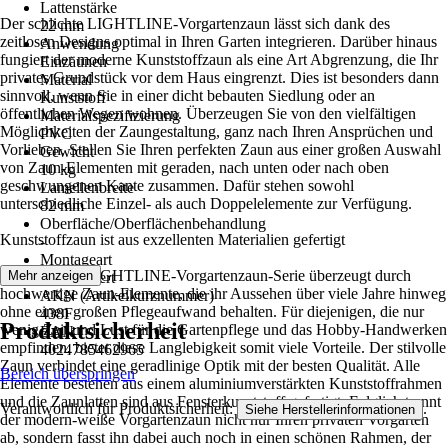
Lattenstärke
Der schlichte LIGHTLINE-Vorgartenzaun lässt sich dank des
22 mm
zeitlosen Designs optimal in Ihren Garten integrieren. Darüber hinaus
Anwendung
fungiert der moderne Kunststoffzaun als eine Art Abgrenzung, die Ihr
Einzäunen
privates Grundstück vor dem Haus eingrenzt. Dies ist besonders dann
Material
sinnvoll, wenn Sie in einer dicht bebauten Siedlung oder an
Kunststoff
öffentlichen Wegen wohnen. Überzeugen Sie von den vielfältigen
Materialspezifizierung
Möglichkeiten der Zaungestaltung, ganz nach Ihren Ansprüchen und
PVC
Vorlieben. Stellen Sie Ihren perfekten Zaun aus einer großen Auswahl
Gewicht
von Zaun-Elementen mit geraden, nach unten oder nach oben
10 kg
geschwungenen Kante zusammen. Dafür stehen sowohl
Lamellenbreite
unterschiedliche Einzel- als auch Doppelelemente zur Verfügung.
82 mm
Oberfläche/Oberflächenbehandlung
Kunststoffzaun ist aus exzellenten Materialien gefertigt
-
Montageart
Die stylische LIGHTLINE-Vorgartenzaun-Serie überzeugt durch
Mehr anzeigen
Vormontiert
hochwertige Zaun-Elemente, die ihr Aussehen über viele Jahre hinweg
AKN (Artikelkurznummer)
ohne einen großen Pflegeaufwand behalten. Für diejenigen, die nur
438F
Produktsicherheit
wenig Zeit und Lust für die Gartenpflege und das Hobby-Handwerken
EAN
empfinden, bietet diese Langlebigkeit somit viele Vorteile. Der stilvolle
4024785462965
Zaun verbindet eine geradlinige Optik mit der besten Qualität. Alle
Bereich überspringen
Elemente bestehen aus einem aluminiumverstärkten Kunststoffrahmen
und die Zaunlatten sind aus Fensterkunststoff gefertigt. Folglich trennt
Verantwortlich für Produktsicherheit:
.
Siehe Herstellerinformationen
der modern-weiße Vorgartenzaun nicht nur Ihren privaten Vorgarten
ab, sondern fasst ihn dabei auch noch in einen schönen Rahmen, der