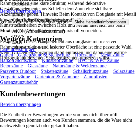
Rahmen bilden eine klare Struktur, während dekorative
Douglasie
Gestaltungselemente aus Schiefer dem Zaun eine sichtbare
Gewicht
Bereich überspringen
Akzentfläche geben. Hinweis: Beim Kontakt von Douglasie mit Metall
27 kg
können durch Restfeuchte schwarze Verfärbungen entstehen; mit
Oberfläche/Oberflächenbehandlung
Verantwortlich für Produktsicherheit:
.
Siehe Herstellerinformationen
Kunststoffscheiben zwischen Holz und Metall lässt sich das beim
Lasiert
Montieren der Beschläge in der Praxis oft vermeiden.
AKN (Artikelkurznummer)
P2WS
Weitere Kategorien
Festgezurrt: Dieses Hauptelement aus douglasie mit massiver
EAN
Rahmenkonstruktion und lasierter Oberfläche ist eine passende Wahl,
4306517214951
Liste überspringen
wenn Du Deinen Vorgarten stabil einfassen und dabei eine warme
Garten
Gartenzäune & Sichtschutz
Holzzäune
Metallzäune
Holzoptik mit dezenten Schieferakzenten umsetzen willst.
Balkon Sichtschutz
Kunststoffzäune
BPC- & WPC-Zäune
Betonzäune
Glaszäune
Naturzäune & Weidenzäune
Paravents Outdoor
Staketenzäune
Schallschutzzäune
Solarzäune
Vorgartenzäune
Gartentore & Zauntore
Zaunpfosten
Gartenzaunzubehör
Kundenbewertungen
Bereich überspringen
Die Echtheit der Bewertungen wurde von uns nicht überprüft.
Bewertungen können auch von Kunden stammen, die die Ware nicht
nachweislich genutzt oder gekauft haben.