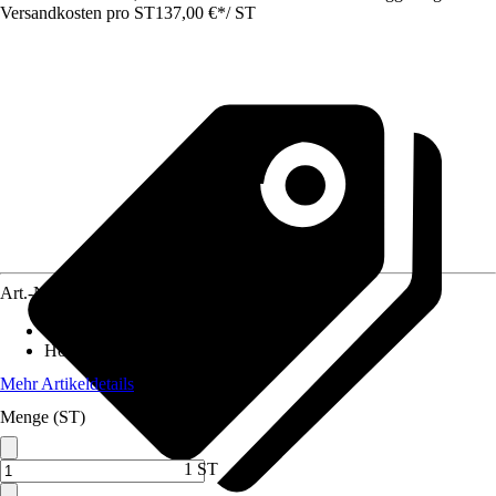
Versandkosten pro ST
137,00 €
*
/
ST
Art.-Nr.
5646037
Breite
:
180 cm
Höhe
:
90 cm
Mehr Artikeldetails
Menge (ST)
1 ST