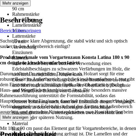
Höhe
Mehr anzeigen
90 cm
Rahmenstärke
Beschreibung
40 x 95 mm
Lamellenstärke
Bereich überspringen
16 mm
Lattenstärke
Suchst Du eine klare Abgrenzung, die stabil wirkt und sich optisch
16 mm
sauber in den Außenbereich einfügt?
Anwendung
Einzäunen
Produktmerkmale vom Vorgartenzaun Konsta Latina 180 x 90
Hinweis
cm douglasie kirschbaumfarben lasiert
Bitte beachten Sie, dass auch die Verwendung eines
Edelstahlbeschlages zu schwarzen Verfärbungen im Holz, die
Darum solltest Du zugreifen: Douglasie als Holzart sorgt für eine
sich nicht zurückbilden, führen kann.
robuste Basis im Außenbereich, und die kirschbaumfarbene Lasur gibt
Diese "Reaktion" ist bedingt durch eine Restfeuchte im Holz
dem Element eine gleichmäßige Optik, die sich gut mit typischen
und führt nach aufeinandertreffen der Oberflächen (Douglasie
Haus- und Wegeflächen kombinieren lässt. Die besonders massive
und Metall) zur Bildung von Gerbsäure.
Rahmenausführung unterstützt die Formstabilität, sodass das
Hauptelement beim Einzäunen dauerhaft ordentlich ausgerichtet bleibt.
Unserer Erfahrung nach, kann der Endkunde diesen "Vorgang"
Verbindungsteile aus Edelstahl sind auf den Einsatz im Außenbereich
umgehen, in dem er beim Anbringen der Beschläge
ausgelegt, und gerundete Kanten reduzieren raue Kontaktstellen beim
Kunststoffscheiben/ Unterlegscheiben zwischen Holz und
Aufbau und bei der späteren Nutzung.
Mehr anzeigen
Metall legt.
Material
Mit 180 x 90 cm passt das Element gut für Vorgartenbereiche, in denen
Holz
Produktsicherheit
eine niedrige, offene Einfriedung gefragt ist. Die Lamellen und der
Materialspezifizierung