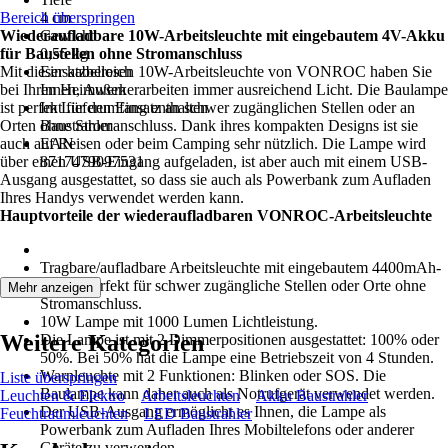
Bereich überspringen
4 cm
Wiederaufladbare 10W-Arbeitsleuchte mit eingebautem 4V-Akku
Gewicht
für Baustellen ohne Stromanschluss
0,55 kg
Mit dieser kabellosen 10W-Arbeitsleuchte von VONROC haben Sie
Einsatzbereich
bei Ihren Heimwerkerarbeiten immer ausreichend Licht. Die Baulampe
Innen, Außen
ist perfekt für den Einsatz an schwer zugänglichen Stellen oder an
Im Lieferumfang enthalten
Orten ohne Stromanschluss. Dank ihres kompakten Designs ist sie
Baustrahler
auch auf Reisen oder beim Camping sehr nützlich. Die Lampe wird
EAN
über einen USB-Eingang aufgeladen, ist aber auch mit einem USB-
8717479097531
Ausgang ausgestattet, so dass sie auch als Powerbank zum Aufladen
Ihres Handys verwendet werden kann.
Hauptvorteile der wiederaufladbaren VONROC-Arbeitsleuchte
Tragbare/aufladbare Arbeitsleuchte mit eingebautem 4400mAh-
Akku. Perfekt für schwer zugängliche Stellen oder Orte ohne
Mehr anzeigen
Stromanschluss.
10W Lampe mit 1000 Lumen Lichtleistung.
Weitere Kategorien
Die Lampe ist mit 2 Dimmerpositionen ausgestattet: 100% oder
50%. Bei 50% hat die Lampe eine Betriebszeit von 4 Stunden.
Warnleuchte mit 2 Funktionen: Blinken oder SOS. Die
Liste überspringen
Baulampe kann daher auch als Notrufgerät verwendet werden.
Leuchten & Elektro
Arbeitsleuchten
Akku Baustrahler
Der USB-Ausgang ermöglicht es Ihnen, die Lampe als
Feuchtraumleuchten
LED Baustrahler
Powerbank zum Aufladen Ihres Mobiltelefons oder anderer
Geräte zu verwenden.