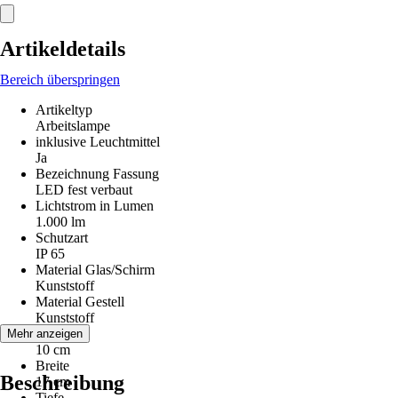
Artikeldetails
Bereich überspringen
Artikeltyp
Arbeitslampe
inklusive Leuchtmittel
Ja
Bezeichnung Fassung
LED fest verbaut
Lichtstrom in Lumen
1.000 lm
Schutzart
IP 65
Material Glas/Schirm
Kunststoff
Material Gestell
Kunststoff
Höhe
Mehr anzeigen
10 cm
Breite
Beschreibung
17 cm
Tiefe