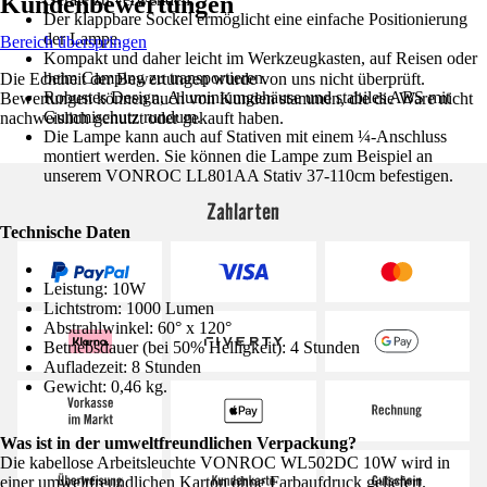
Kundenbewertungen
Der klappbare Sockel ermöglicht eine einfache Positionierung
der Lampe.
Bereich überspringen
Kompakt und daher leicht im Werkzeugkasten, auf Reisen oder
beim Camping zu transportieren.
Die Echtheit der Bewertungen wurde von uns nicht überprüft.
Robustes Design, Aluminiumgehäuse und stabiles ABS mit
Bewertungen können auch von Kunden stammen, die die Ware nicht
Gummischutz rundum.
nachweislich genutzt oder gekauft haben.
Die Lampe kann auch auf Stativen mit einem ¼-Anschluss
montiert werden. Sie können die Lampe zum Beispiel an
unserem VONROC LL801AA Stativ 37-110cm befestigen.
Zahlarten
Technische Daten
Leistung: 10W
Lichtstrom: 1000 Lumen
Abstrahlwinkel: 60° x 120°
Betriebsdauer (bei 50% Helligkeit): 4 Stunden
Aufladezeit: 8 Stunden
Gewicht: 0,46 kg.
Was ist in der umweltfreundlichen Verpackung?
Die kabellose Arbeitsleuchte VONROC WL502DC 10W wird in
einer umweltfreundlichen Karton ohne Farbaufdruck geliefert.