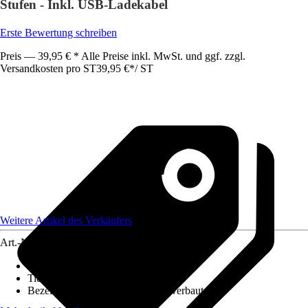
Stufen - Inkl. USB-Ladekabel
Erste Bewertung schreiben
Preis — 39,95 € * Alle Preise inkl. MwSt. und ggf. zzgl.
Versandkosten pro ST
39,95 €
*
/
ST
Weitere Artikel des Verkäufers
Art.-Nr.
12537062
Material Gestell
:
Kunststoff
Tiefe
:
4 cm
Bezeichnung Fassung
:
LED fest verbaut