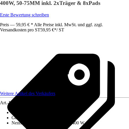
400W, 50-75MM inkl. 2xTräger & 8xPads
Erste Bewertung schreiben
Preis — 59,95 € * Alle Preise inkl. MwSt. und ggf. zzgl.
Versandkosten pro ST
59,95 €
*
/
ST
Weitere Artikel des Verkäufers
Art.-Nr.
12385741
Schleifteller
:
75 mm
Gewicht
:
1,94 kg
Nennaufnahmeleistung
:
350 W - 400 W