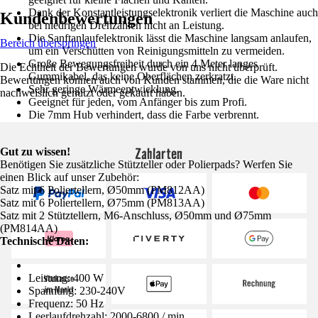
Dank der Konstantleistungselektronik verliert die Maschine auch
Kundenbewertungen
bei niedrigen Drehzahlen nicht an Leistung.
Die Sanftanlaufelektronik lässt die Maschine langsam anlaufen,
Bereich überspringen
um ein Verschütten von Reinigungsmitteln zu vermeiden.
Große Bewegungsfreiheit durch ein 4 Meter langes
Die Echtheit der Bewertungen wurde von uns nicht überprüft.
Gummikabel, das keine Oberflächen zerkratzt.
Bewertungen können auch von Kunden stammen, die die Ware nicht
Sehr geringe Wärmeentwicklung.
nachweislich genutzt oder gekauft haben.
Geeignet für jeden, vom Anfänger bis zum Profi.
Die 7mm Hub verhindert, dass die Farbe verbrennt.
Zahlarten
Gut zu wissen!
Benötigen Sie zusätzliche Stützteller oder Polierpads? Werfen Sie
einen Blick auf unser Zubehör:
Satz mit 6 Poliertellern, Ø50mm (PM812AA)
Satz mit 6 Poliertellern, Ø75mm (PM813AA)
Satz mit 2 Stütztellern, M6-Anschluss, Ø50mm und Ø75mm
(PM814AA)
Technische Daten:
Leistung: 400 W
Spannung: 230-240V
Frequenz: 50 Hz
Leerlaufdrehzahl: 2000-6800 / min.