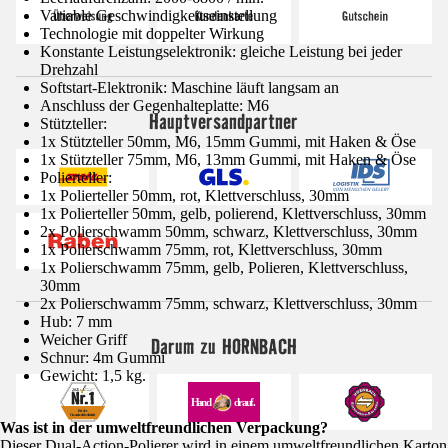
Variable Geschwindigkeitseinstellung
Technologie mit doppelter Wirkung
Konstante Leistungselektronik: gleiche Leistung bei jeder
Drehzahl
Softstart-Elektronik: Maschine läuft langsam an
Anschluss der Gegenhalteplatte: M6
Hauptversandpartner
Stützteller:
1x Stützteller 50mm, M6, 15mm Gummi, mit Haken & Öse
1x Stützteller 75mm, M6, 13mm Gummi, mit Haken & Öse
Polierteller:
1x Polierteller 50mm, rot, Klettverschluss, 30mm
1x Polierteller 50mm, gelb, polierend, Klettverschluss, 30mm
2x Polierschwamm 50mm, schwarz, Klettverschluss, 30mm
1x Polierschwamm 75mm, rot, Klettverschluss, 30mm
1x Polierschwamm 75mm, gelb, Polieren, Klettverschluss,
30mm
2x Polierschwamm 75mm, schwarz, Klettverschluss, 30mm
Hub: 7 mm
Weicher Griff
Darum zu HORNBACH
Schnur: 4m Gummi
Gewicht: 1,5 kg.
Was ist in der umweltfreundlichen Verpackung?
Dieser Dual-Action-Polierer wird in einem umweltfreundlichen Karton