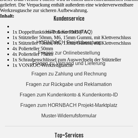
geliefert. Die Verpackung enthält außerdem eine wiederverwendbare
Werkzeugtasche zur sicheren Aufbewahrung.
Inhalt:
Kundenservice
1x Doppelfunktions-Polierer PM507AC
Hilfe & Kontakt (FAQ)
1x Stützteller 50mm, M6, 15mm Gummi, mit Klettverschluss
HORNBACH Projektberatung
1x Stützteller 75mm, M6, 13mm Gummi, mit Klettverschluss
4x Polierteller 50mm
Fragen zur Onlinebestellung
4x Polierteller 75mm
1x Schraubenschlüssel zum Auswechseln der Stützteller
Fragen zu Versand und Lieferung
1x VONROC Werkzeugtasche
Fragen zu Zahlung und Rechnung
Fragen zur Rückgabe und Reklamation
Fragen zum Kundenkonto & Kundenkonto-ID
Fragen zum HORNBACH Projekt-Marktplatz
Muster-Widerrufsformular
Top-Services