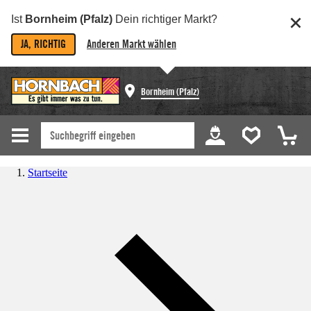
Ist
Bornheim (Pfalz)
Dein richtiger Markt?
JA, RICHTIG
Anderen Markt wählen
Bornheim (Pfalz)
Startseite