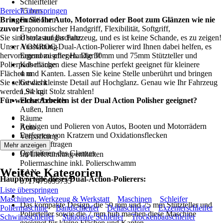
Schleifteller
Bereich überspringen
75 mm
Bringen Sie Ihr Auto, Motorrad oder Boot zum Glänzen wie nie
Funktionen
zuvor!
Ergonomischer Handgriff, Flexibilität, Softgriff,
Sie sind stolz auf Ihr Fahrzeug, und es ist keine Schande, es zu zeigen!
Überlastungsschutz
Unser VONROC-Dual-Action-Polierer wird Ihnen dabei helfen, es
Ausstattung
hervorragend zu pflegen. Die 50mm und 75mm Stützteller und
Ergonomischer Handgriff
Polierpads machen diese Maschine perfekt geeignet für kleinere
Kabellänge
Flächen und Kanten. Lassen Sie keine Stelle unberührt und bringen
4 m
Sie selbst das kleinste Detail auf Hochglanz. Genau wie Ihr Fahrzeug
Gewicht
werden Sie mit Stolz strahlen!
1,94 kg
Für welche Arbeiten ist der Dual Action Polisher geeignet?
Einsatzbereich
Außen, Innen
Räume
Reinigen und Polieren von Autos, Booten und Motorrädern
Auto
Entfernen von Kratzern und Oxidationsflecken
Verpackung
Wachs auftragen
Karton
Mehr anzeigen
Optimieren des Glanzes
Im Lieferumfang enthalten
Poliermaschine inkl. Polierschwamm
Weitere Kategorien
EAN
Hauptvorteile dieses Dual-Action-Polierers:
8717479095735
Liste überspringen
Maschinen, Werkzeug & Werkstatt
Maschinen
Schleifer
Das kompakte Design, die 50 mm und 75 mm Stützteller und
Poliermaschine
Bandschleifer
Deltaschleifer
Exzenterschleifer
Polierteller sowie die 7 mm hub machen diese Maschine
Schwingschleifer
Stationäre Schleifer
Trockenbauschleifer
geeignet für kleine Flächen und Kanten.