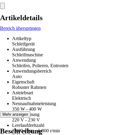
Artikeldetails
Bereich überspringen
Artikeltyp
Schleifgerät
Ausführung
Schleifmaschine
Anwendung
Schleifen, Polieren, Entrosten
Anwendungsbereich
Auto
Eigenschaft
Robuster Rahmen
Antriebsart
Elektrisch
Nennaufnahmeleistung
350 W - 400 W
Netzspannung
Mehr anzeigen
220 V - 230 V
Leerlaufdrehzahl
Beschreibung
2.000 r/min - 6.800 r/min