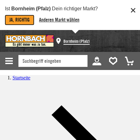
Ist
Bornheim (Pfalz)
Dein richtiger Markt?
JA, RICHTIG
Anderen Markt wählen
Bornheim (Pfalz)
Startseite