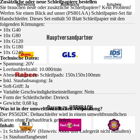
Zusätzliche oder neue Schleifpapiere bestellen
Sie brauchen neue oder zusätzliche Schleifpapiere? Kein Problem!
Werfen Sie einen Blick auf unser (PS801AA) Schleifpapier-Set für
Handschleifer. Dieses Set enthält 50 Blatt Schleifpapier mit den
folgenden Körnungen:
• 10x G40
• 10x G80
Hauptversandpartner
• 10x G120
• 10x G180
• 10x G240
Technische Daten:
• Spannung: 20V
• Leerlaufdrehzahl: 10.000/min
• Abmessungen des Schleifpads: 150x150x100mm
• Inkl. Staubabsaugung: Ja
• Soft-Griff: Ja
• Variable Geschwindigkeitseinstellungen: Nein
• Form der Schleifscheibe: Dreieck
• Gewicht: 0,68 kg
Darum zu HORNBACH
Was ist in der umweltfreundlichen Verpackung?
Der PS502DC Deltaschleifer wird in einem umweltfreundlichen
Karton ohne Farbaufdruck geliefert.
Inhalt:
- 1x Schleifer 20V (Hinweis: Akku und Ladegerät nicht enthalten)
- 1x Staubauffangbeutel