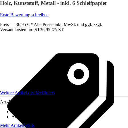
Holz, Kunststoff, Metall - inkl. 6 Schleifpapier
Erste Bewertung schreiben
Preis — 36,95 € * Alle Preise inkl. MwSt. und ggf. zzgl.
Versandkosten pro ST
36,95 €
*
/
ST
Weitere Artikel des Verkäufers
Art.-Nr.
12550251
Ausführung
:
Schleifgerät
Antriebsart
:
Akku
Mehr Artikeldetails