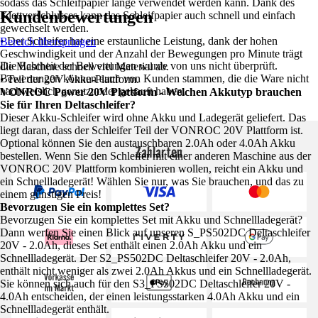
sodass das Schleifpapier lange verwendet werden kann. Dank des
Kundenbewertungen
Klettverschlusses kann das Schleifpapier auch schnell und einfach
gewechselt werden.
• Der Schleifer hat eine erstaunliche Leistung, dank der hohen
Bereich überspringen
Geschwindigkeit und der Anzahl der Bewegungen pro Minute trägt
Die Echtheit der Bewertungen wurde von uns nicht überprüft.
die Maschine schnell viel Material ab.
Bewertungen können auch von Kunden stammen, die die Ware nicht
• Teil der 20V Akku-Plattform.
nachweislich genutzt oder gekauft haben.
VONROC Power 20V Plattform - Welchen Akkutyp brauchen
Sie für Ihren Deltaschleifer?
Dieser Akku-Schleifer wird ohne Akku und Ladegerät geliefert. Das
liegt daran, dass der Schleifer Teil der VONROC 20V Plattform ist.
Optional können Sie den austauschbaren 2.0Ah oder 4.0Ah Akku
Zahlarten
bestellen. Wenn Sie den Schleifer mit einer anderen Maschine aus der
VONROC 20V Plattform kombinieren wollen, reicht ein Akku und
ein Schnellladegerät! Wählen Sie nur, was Sie brauchen, und das zu
einem günstigen Preis!
Bevorzugen Sie ein komplettes Set?
Bevorzugen Sie ein komplettes Set mit Akku und Schnellladegerät?
Dann werfen Sie einen Blick auf unseren S_PS502DC Deltaschleifer
20V - 2.0Ah, dieses Set enthält einen 2.0Ah Akku und ein
Schnellladegerät. Der S2_PS502DC Deltaschleifer 20V - 2.0Ah,
enthält nicht weniger als zwei 2.0Ah Akkus und ein Schnellladegerät.
Sie können sich auch für den S3_PS502DC Deltaschleifer 20V -
4.0Ah entscheiden, der einen leistungsstarken 4.0Ah Akku und ein
Schnellladegerät enthält.