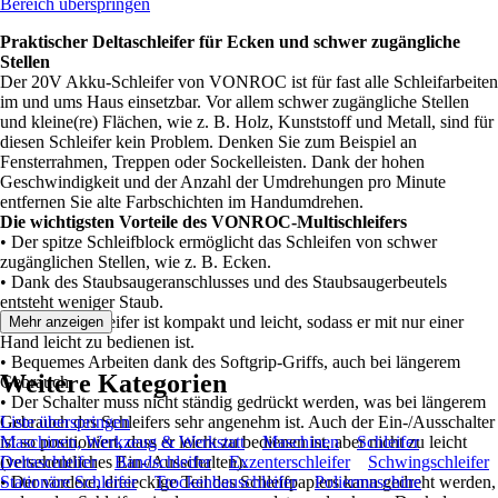
Bereich überspringen
Praktischer Deltaschleifer für Ecken und schwer zugängliche
Stellen
Der 20V Akku-Schleifer von VONROC ist für fast alle Schleifarbeiten
im und ums Haus einsetzbar. Vor allem schwer zugängliche Stellen
und kleine(re) Flächen, wie z. B. Holz, Kunststoff und Metall, sind für
diesen Schleifer kein Problem. Denken Sie zum Beispiel an
Fensterrahmen, Treppen oder Sockelleisten. Dank der hohen
Geschwindigkeit und der Anzahl der Umdrehungen pro Minute
entfernen Sie alte Farbschichten im Handumdrehen.
Die wichtigsten Vorteile des VONROC-Multischleifers
• Der spitze Schleifblock ermöglicht das Schleifen von schwer
zugänglichen Stellen, wie z. B. Ecken.
• Dank des Staubsaugeranschlusses und des Staubsaugerbeutels
entsteht weniger Staub.
• Der Deltaschleifer ist kompakt und leicht, sodass er mit nur einer
Mehr anzeigen
Hand leicht zu bedienen ist.
• Bequemes Arbeiten dank des Softgrip-Griffs, auch bei längerem
Weitere Kategorien
Gebrauch.
• Der Schalter muss nicht ständig gedrückt werden, was bei längerem
Gebrauch des Schleifers sehr angenehm ist. Auch der Ein-/Ausschalter
Liste überspringen
ist so positioniert, dass er leicht zu bedienen ist, aber nicht zu leicht
Maschinen, Werkzeug & Werkstatt
Maschinen
Schleifer
(versehentliches Ein-/Ausschalten).
Deltaschleifer
Bandschleifer
Exzenterschleifer
Schwingschleifer
• Der vordere, dreieckige Teil des Schleifpapiers kann gedreht werden,
Stationäre Schleifer
Trockenbauschleifer
Poliermaschine