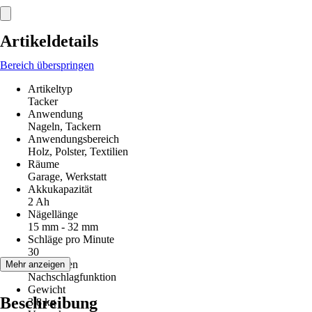
Artikeldetails
Bereich überspringen
Artikeltyp
Tacker
Anwendung
Nageln, Tackern
Anwendungsbereich
Holz, Polster, Textilien
Räume
Garage, Werkstatt
Akkukapazität
2 Ah
Nägellänge
15 mm - 32 mm
Schläge pro Minute
30
Funktionen
Mehr anzeigen
Nachschlagfunktion
Gewicht
Beschreibung
3,8 kg