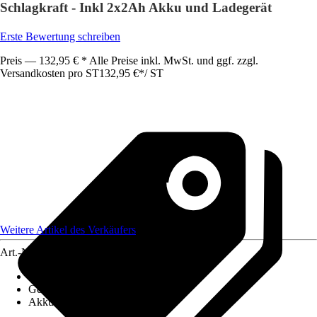
Schlagkraft - Inkl 2x2Ah Akku und Ladegerät
Erste Bewertung schreiben
Preis — 132,95 € * Alle Preise inkl. MwSt. und ggf. zzgl.
Versandkosten pro ST
132,95 €
*
/
ST
Weitere Artikel des Verkäufers
Art.-Nr.
12537999
Artikeltyp
:
Tacker
Gewicht
:
3,8 kg
Akkukapazität
:
2 Ah