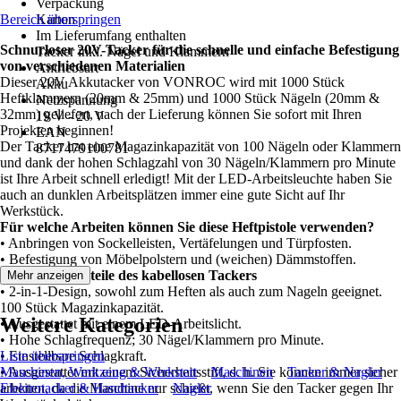
Verpackung
Bereich überspringen
Karton
Im Lieferumfang enthalten
Schnurloser 20V-Tacker für die schnelle und einfache Befestigung
Tacker inkl. Nägel und Klammern
von verschiedenen Materialien
Antriebsart
Dieser 20V Akkutacker von VONROC wird mit 1000 Stück
Akku
Heftklammern (20mm & 25mm) und 1000 Stück Nägeln (20mm &
Netzspannung
32mm) geliefert, nach der Lieferung können Sie sofort mit Ihren
19 V - 20 V
Projekten beginnen!
EAN
Der Tacker hat eine Magazinkapazität von 100 Nägeln oder Klammern
8717479100781
und dank der hohen Schlagzahl von 30 Nägeln/Klammern pro Minute
ist Ihre Arbeit schnell erledigt! Mit der LED-Arbeitsleuchte haben Sie
auch an dunklen Arbeitsplätzen immer eine gute Sicht auf Ihr
Werkstück.
Für welche Arbeiten können Sie diese Heftpistole verwenden?
• Anbringen von Sockelleisten, Vertäfelungen und Türpfosten.
• Befestigung von Möbelpolstern und (weichen) Dämmstoffen.
Wichtigste Vorteile des kabellosen Tackers
Mehr anzeigen
• 2-in-1-Design, sowohl zum Heften als auch zum Nageln geeignet.
100 Stück Magazinkapazität.
Weitere Kategorien
• Ausgestattet mit einem LED-Arbeitslicht.
• Hohe Schlagfrequenz; 30 Nägel/Klammern pro Minute.
• Einstellbare Schlagkraft.
Liste überspringen
• Ausgestattet mit einem Sicherheitsstift, d. h. Sie können immer sicher
Maschinen, Werkzeug & Werkstatt
Maschinen
Tacker & Nagler
arbeiten, da die Maschine nur schießt, wenn Sie den Tacker gegen Ihr
Elektrotacker & Handtacker
Nagler