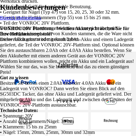
Werkstück drücken.
Kundenbewertungen
• Mit Softgrip-Griff für komfortable Benutzung.
• Geeignet für Nägel (Typ 47) von 15, 20, 25, 30 oder 32 mm.
• Geeignet für Heftklammern (Typ 55) von 15 bis 25 mm.
Bereich überspringen
• Teil der VONROC 20V Plattform.
Die Echtheit der Bewertungen wurde von uns nicht überprüft.
VONROC 20V Plattform - Welchen Akkutyp brauchen Sie für
Bewertungen können auch von Kunden stammen, die die Ware nicht
Ihre Heftklammerpistole?
nachweislich genutzt oder gekauft haben.
Dieser Akkutacker wird mit einem 2,0Ah-Akku und einem Ladegerät
geliefert, die Teil der VONROC 20V-Plattform sind. Optional können
Sie den austauschbaren 2.0Ah oder 4.0Ah Akku bestellen. Wenn Sie
den Akkuhefter mit einem anderen Gerät aus der VONROC 20V
Plattform kombinieren wollen, reicht ein Akku und ein Ladegerät aus!
Zahlarten
Wählen Sie nur das, was Sie brauchen, und das zu einem günstigen
Preis!
Gut zu wissen
Besitzen Sie bereits einen 2.0Ah und/oder 4.0Ah Akku und ein
Ladegerät von VONROC? Dann werfen Sie einen Blick auf den
SG503DC Tacker, das ohne Akku und Ladegerät geliefert wird. Der
mitgelieferte Akku und das Ladegerät sind zwischen den Geräten der
VONROC 20V-Plattform austauschbar.
Technische Daten:
• Spannung: 20V
• Anzahl der Klammern/Nägel: 30/min
• Klammern: 15 bis zu 25mm
• Nägel: 15mm, 20mm, 25mm, 30mm und 32mm