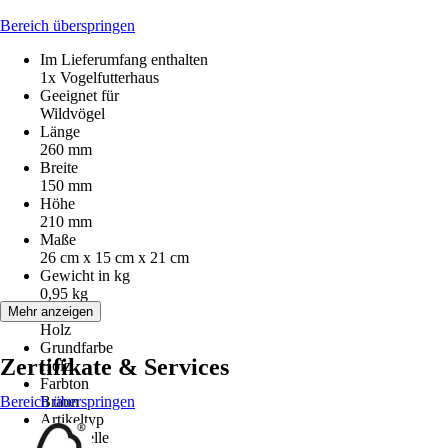
Bereich überspringen
Im Lieferumfang enthalten
1x Vogelfutterhaus
Geeignet für
Wildvögel
Länge
260 mm
Breite
150 mm
Höhe
210 mm
Maße
26 cm x 15 cm x 21 cm
Gewicht in kg
0,95 kg
Material
Mehr anzeigen
Holz
Grundfarbe
Zertifikate & Services
Holz
Farbton
Bereich überspringen
Braun
Artikeltyp
Futterstelle