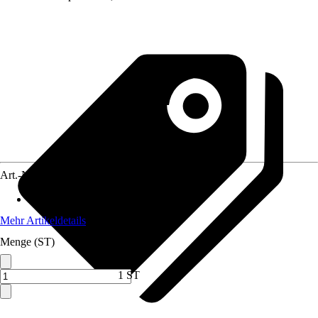
Art.-Nr.
12273279
Material
:
Holz
Mehr Artikeldetails
Menge (ST)
1 ST