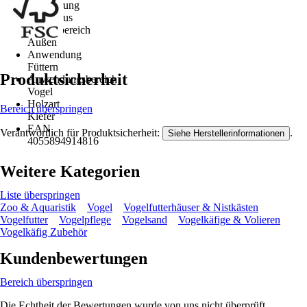
Ausführung
Futterhaus
Einsatzbereich
Außen
Anwendung
Füttern
Produktsicherheit
Anwendungsbereich
Vogel
Holzart
Bereich überspringen
Kiefer
EAN
Verantwortlich für Produktsicherheit:
.
Siehe Herstellerinformationen
4055894914816
Weitere Kategorien
Liste überspringen
Zoo & Aquaristik
Vogel
Vogelfutterhäuser & Nistkästen
Vogelfutter
Vogelpflege
Vogelsand
Vogelkäfige & Volieren
Vogelkäfig Zubehör
Kundenbewertungen
Bereich überspringen
Die Echtheit der Bewertungen wurde von uns nicht überprüft.