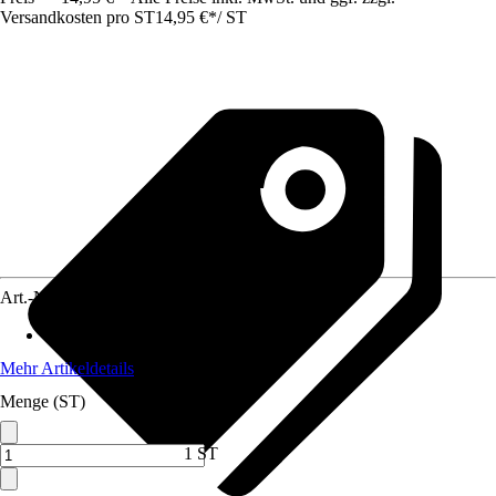
Versandkosten pro ST
14,95 €
*
/
ST
Art.-Nr.
6802229
Material
:
Holz
Mehr Artikeldetails
Menge (ST)
1 ST