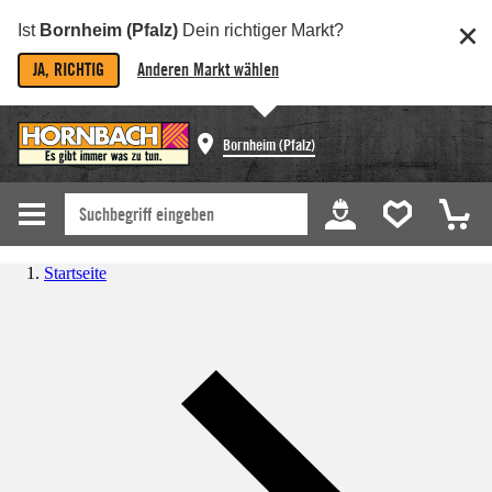
Ist
Bornheim (Pfalz)
Dein richtiger Markt?
JA, RICHTIG
Anderen Markt wählen
Bornheim (Pfalz)
Startseite