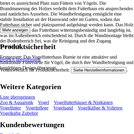
bietet es ausreichend Platz zum Füttern von Vögeln. Die
Brandmaserung des Holzes verleiht dem Futterhaus ein ansprechendes
und natürliches Aussehen. Die Wandbefestigung ermöglicht eine
stabile Installation an der Hauswand oder im Garten, sodass das
Futterhaus sicher und platzsparend aufgehängt werden kann. Das Holz
sorgt dafür, dass das Futterhaus witterungsbeständig und langlebig ist,
Mehr anzeigen
was im Außenbereich entscheidend ist. Durch die Wandmontage bleibt
der Bodenbereich frei, was die Reinigung und den Zugang
Produktsicherheit
vereinfacht.
Festgezurrt: Das Vogelfutterhaus Burnie ist eine attraktive und
Bereich überspringen
funktionale Futterstelle für Vögel, die durch ihre Wandbefestigung und
langlebiges Design überzeugt.
Verantwortlich für Produktsicherheit:
.
Siehe Herstellerinformationen
Weitere Kategorien
Liste überspringen
Zoo & Aquaristik
Vogel
Vogelfutterhäuser & Nistkästen
Vogelfutter
Vogelpflege
Vogelsand
Vogelkäfige & Volieren
Vogelkäfig Zubehör
Kundenbewertungen