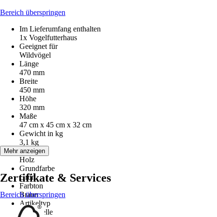
Bereich überspringen
Im Lieferumfang enthalten
1x Vogelfutterhaus
Geeignet für
Wildvögel
Länge
470 mm
Breite
450 mm
Höhe
320 mm
Maße
47 cm x 45 cm x 32 cm
Gewicht in kg
3,1 kg
Material
Mehr anzeigen
Holz
Grundfarbe
Zertifikate & Services
Grün
Farbton
Bereich überspringen
Braun
Artikeltyp
Futterstelle