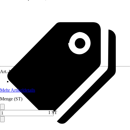
Art.-Nr.
12273276
Material
:
Holz
Mehr Artikeldetails
Menge (ST)
1 ST