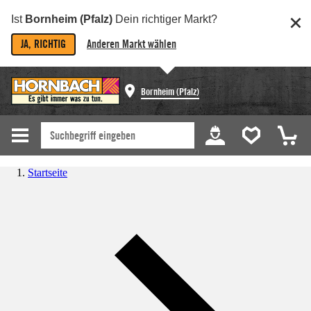
Ist
Bornheim (Pfalz)
Dein richtiger Markt?
JA, RICHTIG
Anderen Markt wählen
Bornheim (Pfalz)
Startseite