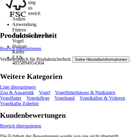
Ausführung
Futterhaus
Einsatzbereich
Außen
Anwendung
Füttern
Produktsicherheit
Anwendungsbereich
Vogel
Holzart
Bereich überspringen
Kiefer
EAN
Verantwortlich für Produktsicherheit:
.
Siehe Herstellerinformationen
4055894914304
Weitere Kategorien
Liste überspringen
Zoo & Aquaristik
Vogel
Vogelfutterhäuser & Nistkästen
Vogelfutter
Vogelpflege
Vogelsand
Vogelkäfige & Volieren
Vogelkäfig Zubehör
Kundenbewertungen
Bereich überspringen
Die Echtheit der Bewertungen wurde von uns nicht überprüft.